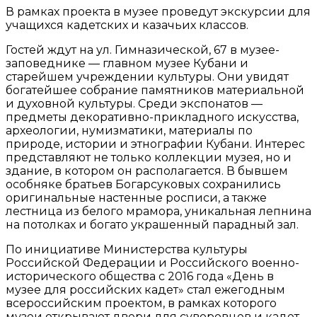
В рамках проекта в музее проведут экскурсии для
учащихся кадетских и казачьих классов.
Гостей ждут на ул. Гимназической, 67 в музее-
заповеднике — главном музее Кубани и
старейшем учреждении культуры. Они увидят
богатейшее собрание памятников материальной
и духовной культуры. Среди экспонатов —
предметы декоративно-прикладного искусства,
археологии, нумизматики, материалы по
природе, истории и этнографии Кубани. Интерес
представляют не только коллекции музея, но и
здание, в котором он располагается. В бывшем
особняке братьев Богарсуковых сохранились
оригинальные настенные росписи, а также
лестница из белого мрамора, уникальная лепнина
на потолках и богато украшенный парадный зал.
По инициативе Министерства культуры
Российской Федерации и Российского военно-
исторического общества с 2016 года «День в
музее для российских кадет» стал ежегодным
всероссийским проектом, в рамках которого
музеи открывают двери для суворовцев и кадет –