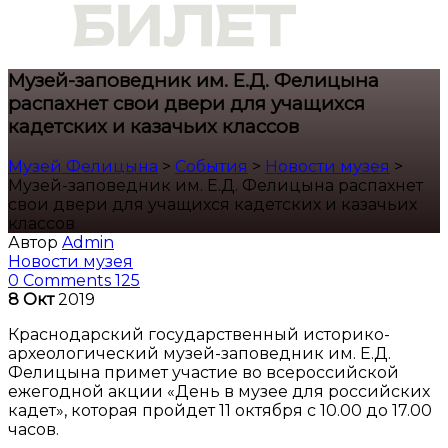
Музей-заповедник им. Е.Д. Фелицына
распахнет свои двери для учащихся
кадетских и казачьих классов
Музей Фелицына
>
События
>
Новости музея
>
Музей-заповедник им. Е.Д. Фелицына распахнет
свои двери для учащихся кадетских и казачьих
классов
Автор
Admin
Новости музея
0 Comments
125
8
Окт
2019
Краснодарский государственный историко-
археологический музей-заповедник им. Е.Д.
Фелицына примет участие во всероссийской
ежегодной акции «День в музее для российских
кадет», которая пройдет 11 октября c 10.00 до 17.00
часов.