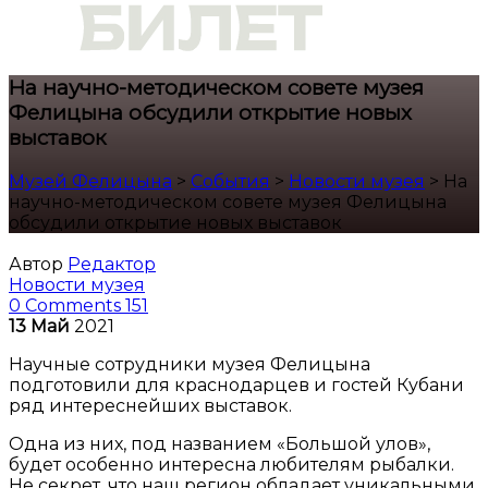
На научно-методическом совете музея
Фелицына обсудили открытие новых
выставок
Музей Фелицына
>
События
>
Новости музея
>
На
научно-методическом совете музея Фелицына
обсудили открытие новых выставок
Автор
Редактор
Новости музея
0 Comments
151
13
Май
2021
Научные сотрудники музея Фелицына
подготовили для краснодарцев и гостей Кубани
ряд интереснейших выставок.
Одна из них, под названием «Большой улов»,
будет особенно интересна любителям рыбалки.
Не секрет, что наш регион обладает уникальными