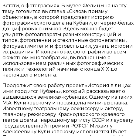
Кстати, о фотографиях. В музее Фелицына на эту
тему готовится выставка «Сквозь призму
объектива», в которой представят историю
фотографического дела на Кубани, от черно-белых
до цифровых снимков. Здесь можно будет
увидеть фотоаппараты разных конструкций и
типов, фотопленки и стеклянные фотонегативы,
фотоувеличители и фотовспышки, узнать истории
их развития. И конечно же, фотографии во всем
сюжетном многообразии, выполненные с
использованием различных фотографических
техник и технологий начиная с конца XIX до
настоящего момента.
Продолжит свою работу проект «История в лицах:
ими гордится Кубань», который рассказывает о
выдающихся земляках-кубанцах. Одному из таких,
М.А. Куликовскому и посвящена мини-выставка.
Известному театральному режиссёру и актёру,
главному режиссёру Краснодарского краевого
театра драмы, народному артисту СССР и лауреату
Государственной премии РСФСР Михаилу
Алексеевичу Куликовскому исполняется 115 лет.