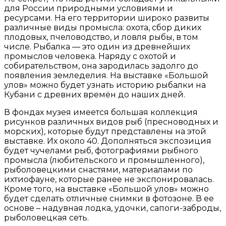
для России природными условиями и
ресурсами. На его территории широко развиты
различные виды промысла: охота, сбор диких
плодовых, пчеловодство, и ловля рыбы, в том
числе. Рыбалка — это один из древнейших
промыслов человека. Наряду с охотой и
собирательством, она зародилась задолго до
появления земледелия. На выставке «Большой
улов» можно будет узнать историю рыбалки на
Кубани с древних времён до наших дней.
В фондах музея имеется большая коллекция
рисунков различных видов рыб (пресноводных и
морских), которые будут представлены на этой
выставке. Их около 40. Дополняться экспозиция
будет чучелами рыб, фотографиями рыбного
промысла (любительского и промышленного),
рыболовецкими снастями, материалами по
ихтиофауне, которые ранее не экспонировалась.
Кроме того, на выставке «Большой улов» можно
будет сделать отличные снимки в фотозоне. В ее
основе – надувная лодка, удочки, сапоги-заброды,
рыболовецкая сеть.