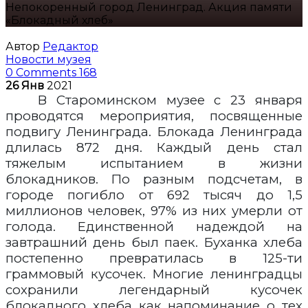
Непокоренный город Ленинград. Акция памяти
«Блокадный хлеб»
Автор
Редактор
Новости музея
0 Comments
168
26
Янв
2021
В Староминском музее с 23 января
проводятся мероприятия, посвященные
подвигу Ленинграда. Блокада Ленинграда
длилась 872 дня. Каждый день стал
тяжелым испытанием в жизни
блокадников. По разным подсчетам, в
городе погибло от 692 тысяч до 1,5
миллионов человек, 97% из них умерли от
голода. Единственной надеждой на
завтрашний день был паек. Буханка хлеба
постепенно превратилась в 125-ти
граммовый кусочек. Многие ленинградцы
сохранили легендарный кусочек
блокадного хлеба как напоминание о тех