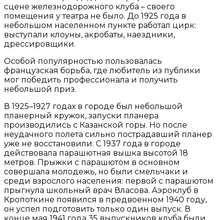
сцене железнодорожного клуба – своего
помещения у театра не было. До 1925 года в
небольшом населенном пункте работал цирк:
выступали клоуны, акробаты, наездники,
дрессировщики.
Особой популярностью пользовалась
французская борьба, где любитель из публики
мог победить профессионала и получить
небольшой приз.
В 1925–1927 годах в городе был небольшой
планерный кружок, запуски планера
производились с Казанской горы. Но после
неудачного полета сильно пострадавший планер
уже не восстановили. С 1937 года в городе
действовала парашютная вышка высотой 18
метров. Прыжки с парашютом в основном
совершала молодежь, но были смельчаки и
среди взрослого населения: первой с парашютом
прыгнула школьный врач Власова. Аэроклуб в
Кропоткине появился в предвоенном 1940 году,
он успел подготовить только один выпуск. В
конце мая 1941 года 35 выпускников клуба были