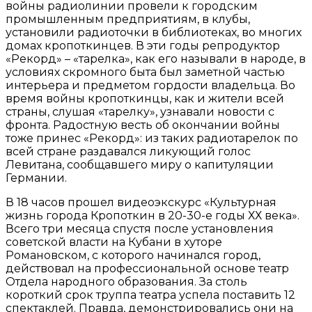
войны радиолинии провели к городским
промышленным предприятиям, в клубы,
установили радиоточки в библиотеках, во многих
домах кропоткинцев. В эти годы репродуктор
«Рекорд» – «тарелка», как его называли в народе, в
условиях скромного быта был заметной частью
интерьера и предметом гордости владельца. Во
время войны кропоткинцы, как и жители всей
страны, слушая «тарелку», узнавали новости с
фронта. Радостную весть об окончании войны
тоже принес «Рекорд»: из таких радиотарелок по
всей стране раздавался ликующий голос
Левитана, сообщавшего миру о капитуляции
Германии.
В 18 часов прошел видеоэкскурс «Культурная
жизнь города Кропоткин в 20-30-е годы ХХ века».
Всего три месяца спустя после установления
советской власти на Кубани в хуторе
Романовском, с которого начинался город,
действовал на профессиональной основе театр
Отдела народного образования. За столь
короткий срок труппа театра успела поставить 12
спектаклей. Правда, демонстрировались они на