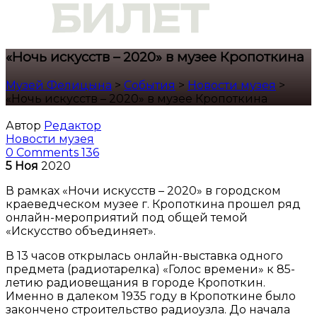
«Ночь искусств – 2020» в музее Кропоткина
Музей Фелицына
>
События
>
Новости музея
>
«Ночь искусств – 2020» в музее Кропоткина
Автор
Редактор
Новости музея
0 Comments
136
5
Ноя
2020
В рамках «Ночи искусств – 2020» в городском
краеведческом музее г. Кропоткина прошел ряд
онлайн-мероприятий под общей темой
«Искусство объединяет».
В 13 часов открылась онлайн-выставка одного
предмета (радиотарелка) «Голос времени» к 85-
летию радиовещания в городе Кропоткин.
Именно в далеком 1935 году в Кропоткине было
закончено строительство радиоузла. До начала