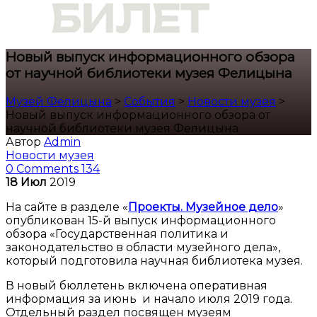
Новый выпуск информационного обзора
от научной библиотеки музея Фелицына
Музей Фелицына
>
События
>
Новости музея
>
Новый выпуск информационного обзора от
научной библиотеки музея Фелицына
Автор
Admin
Новости музея
0 Comments
134
18
Июл
2019
На сайте в разделе «
Проекты. Музейное дело
»
опубликован 15-й выпуск информационного
обзора «Государственная политика и
законодательство в области музейного дела»,
который подготовила научная библиотека музея.
В новый бюллетень включена оперативная
информация за июнь и начало июля 2019 года.
Отдельный раздел посвящен музеям