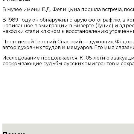
В музее имени Е.Д. Фелицына прошла встреча, по
В 1989 году он обнаружил старую фотографию, в ко
написанное в эмиграции в Бизерте (Тунис) и адре
находки стали ключом к восстановлению утраченны
Протоиерей Георгий Спасский — духовник Фёдора
автор духовных трудов и мемуаров. Его имя связан
Исследование продолжается. К 105-летию эвакуац
раскрывающие судьбы русских эмигрантов и сохра