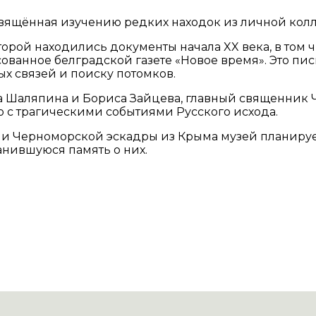
свящённая изучению редких находок из личной кол
торой находились документы начала XX века, в том 
сованное белградской газете «Новое время». Это пи
х связей и поиску потомков.
 Шаляпина и Бориса Зайцева, главный священник Ч
о с трагическими событиями Русского исхода.
ии Черноморской эскадры из Крыма музей планирует
нившуюся память о них.