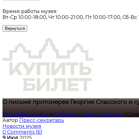
Время работы музея:
Вт-Ср 10:00-18:00, Чт 10:00-21:00, Пт 10:00-17:00, Сб-Вс
Вернуться
О письме протоиерея Георгия Спасского и с
Музей Фелицына
>
События
>
Новости музея
>
О пи
Автор
Пресс-секретарь
Новости музея
0 Comments
161
9
Июл
2025