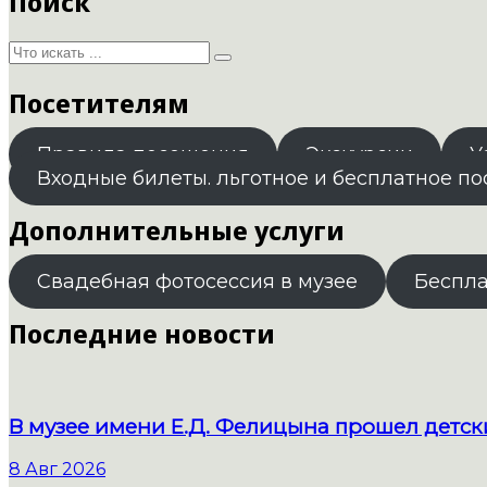
Поиск
Посетителям
Правила посещения
Экскурсии
У
Входные билеты. льготное и бесплатное п
Дополнительные услуги
Свадебная фотосессия в музее
Беспл
Последние новости
В музее имени Е.Д. Фелицына прошел детс
8 Авг 2026