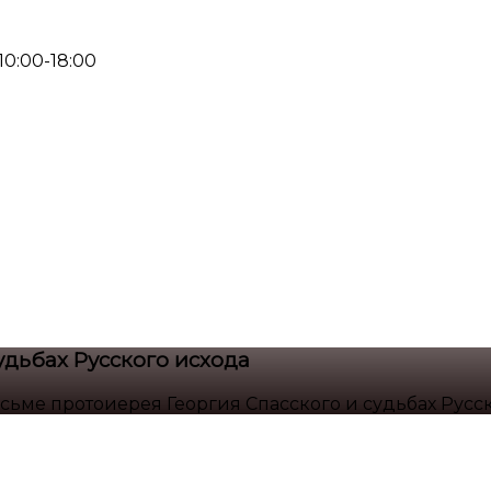
 10:00-18:00
удьбах Русского исхода
сьме протоиерея Георгия Спасского и судьбах Русс