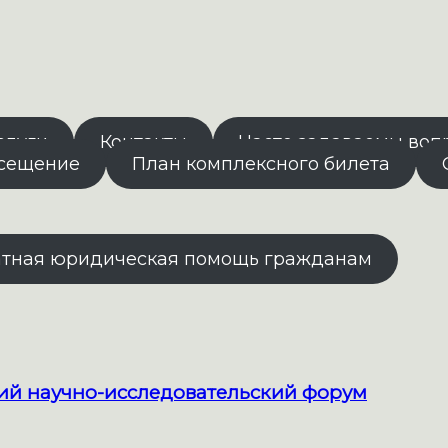
слуги
Контакты
Часто задаваемы воп
осещение
План комплексного билета
атная юридическая помощь гражданам
кий научно-исследовательский форум