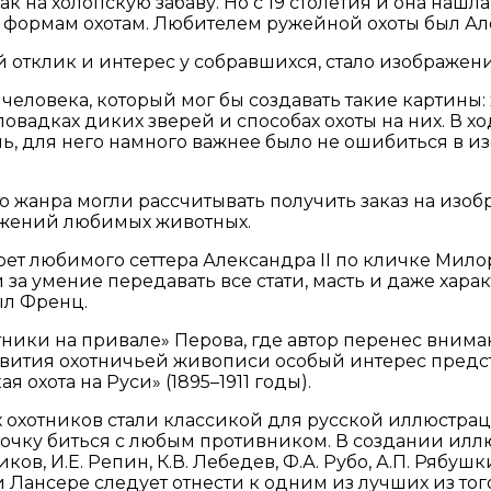
ак на холопскую забаву. Но с 19 столетия и она на
й формам охотам. Любителем ружейной охоты был Але
отклик и интерес у собравшихся, стало изображени
человека, который мог бы создавать такие картины
вадках диких зверей и способах охоты на них. В хо
ль, для него намного важнее было не ошибиться в 
жанра могли рассчитывать получить заказ на изоб
ажений любимых животных.
рет любимого сеттера Александра II по кличке Мил
и за умение передавать все стати, масть и даже хар
ыл Френц.
ники на привале» Перова, где автор перенес вниман
азвития охотничьей живописи особый интерес предс
 охота на Руси» (1895–1911 годы).
хотников стали классикой для русской иллюстраци
иночку биться с любым противником. В создании ил
ков, И.Е. Репин, К.В. Лебедев, Ф.А. Рубо, А.П. Рябу
 Лансере следует отнести к одним из лучших из того