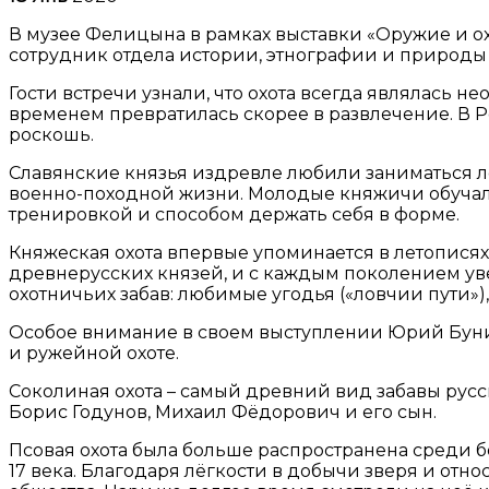
В музее Фелицына в рамках выставки «Оружие и ох
сотрудник отдела истории, этнографии и природ
Гости встречи узнали, что охота всегда являлась 
временем превратилась скорее в развлечение. В 
роскошь.
Славянские князья издревле любили заниматься лов
военно-походной жизни. Молодые княжичи обучали
тренировкой и способом держать себя в форме.
Княжеская охота впервые упоминается в летописях
древнерусских князей, и с каждым поколением уве
охотничьих забав: любимые угодья («ловчии пути»)
Особое внимание в своем выступлении Юрий Буни
и ружейной охоте.
Соколиная охота – самый древний вид забавы рус
Борис Годунов, Михаил Фёдорович и его сын.
Псовая охота была больше распространена среди бо
17 века. Благодаря лёгкости в добычи зверя и отн