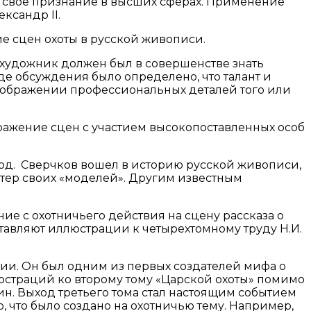
шла своё признание в высших сферах. Применение
ксандр II.
е сцен охоты в русской живописи.
: художник должен был в совершенстве знать
де обсуждения было определено, что талант и
изображении профессиональных деталей того или
ражение сцен с участием высокопоставленных особ
орд. Сверчков вошел в историю русской живописи,
актер своих «моделей». Другим известным
ие с охотничьего действия на сцену рассказа о
тавляют иллюстрации к четырехтомному труду Н.И.
и. Он был одним из первых создателей мифа о
люстраций ко второму тому «Царской охоты» помимо
шкин. Выход третьего тома стал настоящим событием
, что было создано на охотничью тему. Например,