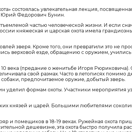
ота» состоялась увлекательная лекция, посвященна
ы Юрий Федорович Бунин.
неотъемлемой частью человеческой жизни. И если сна
России княжеская и царская охота имела грандиоз
лей зверя. Кроме того, они превратили это не прос
сь верховой езде, обращению с оружием, учились у
 10 века (предание о женитьбе Игоря Рюриковича).
личивала свой размах. Часто в летописях помимо 
, собаки, предпочитаемое оружие, добытый зверь.
н уделил формам охоты. Участники мероприятия уз
ских князей и царей. Большими любителями соколи
яр и помещиков в 18-19 веках. Ружейная охота приш
осительной дешевизне, эта охота быстро получила р