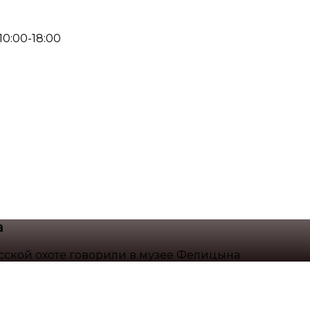
 10:00-18:00
а
сской охоте говорили в музее Фелицына