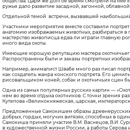
общества. Цари же долгое время смотрели на неё к
ружья дало развитие засадной, загонной, облавно
Отдельной темой встречи, вызвавшей наибольший 
Участники мероприятия вместе составили портрет 
анатомию изображаемых животных, разбираться в по
мастерство живописца едва ли играли главную ро
иного вида охоты.
Имеющие хорошую репутацию мастера охотничьего 
Распространены были и заказы портретных изобр
Например, анималист Швабе много раз писал порт
как создатель жанра конского портрета. Его ценил
рисовальщиком коней, собак и охотничьих сцен б
Одна из самых популярных русских картин — «Охот
нем во время отдыха охотников. С точки зрения р
Кутепова «Великокняжеская, царская, императорская
Предложенные Самокишем образы древнерусских о
добрых, гордых, могучих витязях, способных в од
Самокиша приняли участие В.М. Васнецов, В.И. Сури
в художественной жизни России, а работы Серова и