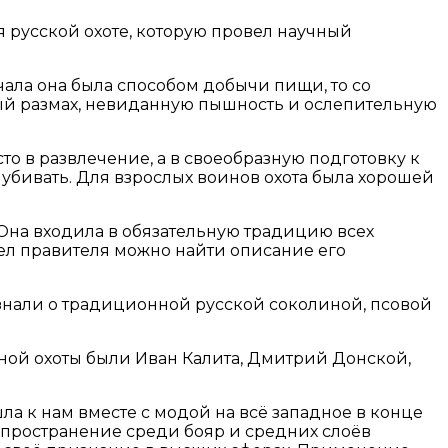
я русской охоте, которую провел научный
чала она была способом добычи пищи, то со
ный размах, невиданную пышность и ослепительную
то в развлечение, а в своеобразную подготовку к
бивать. Для взрослых воинов охота была хорошей
 Она входила в обязательную традицию всех
дел правителя можно найти описание его
нали о традиционной русской соколиной, псовой
ной охоты были Иван Калита, Дмитрий Донской,
ла к нам вместе с модой на всё западное в конце
аспространение среди бояр и средних слоёв