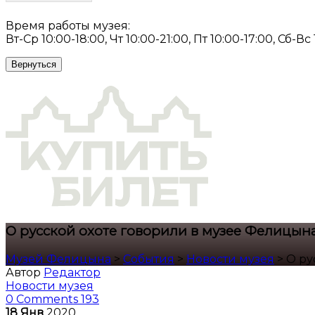
Время работы музея:
Вт-Ср 10:00-18:00, Чт 10:00-21:00, Пт 10:00-17:00, Сб-Вс
Вернуться
О русской охоте говорили в музее Фелицын
Музей Фелицына
>
События
>
Новости музея
>
О ру
Автор
Редактор
Новости музея
0 Comments
193
18
Янв
2020