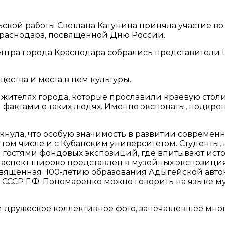
ской работы Светлана Катунина приняла участие во
раснодара, посвященной Дню России.
нтра города Краснодара собрались представители 
ества и места в нем культуры.
ителях города, которые прославили краевую столиц
фактами о таких людях. Именно экспонаты, подкре
кнула, что особую значимость в развитии совреме
том числе и с Кубанским университетом. Студенты, 
и гостями фондовых экспозиций, где впитывают ист
спект широко представлен в музейных экспозиция. 
священная 100-летию образования Адыгейской автон
ССР Г.Ф. Пономаренко можно говорить на языке муз
 дружеское коллективное фото, запечатлевшее мн