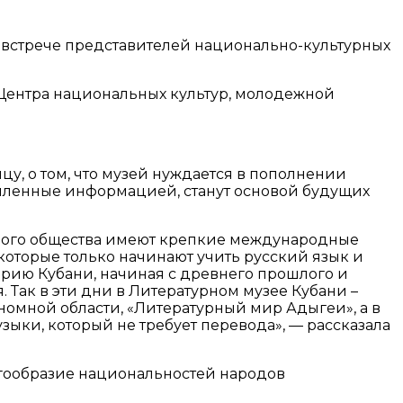
 встрече представителей национально-культурных
Центра национальных культур, молодежной
у, о том, что музей нуждается в пополнении
пленные информацией, станут основой будущих
нного общества имеют крепкие международные
которые только начинают учить русский язык и
орию Кубани, начиная с древнего прошлого и
Так в эти дни в Литературном музее Кубани –
омной области, «Литературный мир Адыгеи», а в
ыки, который не требует перевода», — рассказала
огообразие национальностей народов