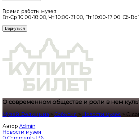
Время работы музея:
Вт-Ср 10:00-18:00, Чт 10:00-21:00, Пт 10:00-17:00, Сб-Вс
Вернуться
О современном обществе и роли в нем кул
Музей Фелицына
>
События
>
Новости музея
>
О со
Автор
Admin
Новости музея
0 Comments
136