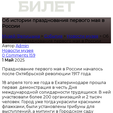
Об истории празднования первого мая в
России
Музей Фелицына
>
События
>
Новости музея
>
Об
истории празднования первого мая в России
Автор
Admin
Новости музея
0 Comments
159
1
Май
2025
Празднование первого мая в России началось
после Октябрьской революции 1917 года.
18 апреля того же года в Екатеринодаре прошла
первая демонстрация в честь Дня
международной солидарности трудящихся. В ней
участвовали более 200 организаций и 2 тысяч
человек. Город уже тогда украсили красными
флажками, были установлены трибуны для
выступлений, а митинги в Городском саду