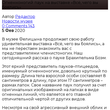
Огненноногий паук на выставке «Всё, чего вы
боялись»
Автор
Редактор
Новости музея
0 Comments
143
5
Фев
2020
В музее Фелицына продолжает свою работу
удивительная выставка «Всё, чего вы боялись», а
мы не перестаем знакомить вас с
представителями членистоногих. Наш
сегодняшний рассказ о пауке Брахипельма Боэм.
Этот яркий представитель пауков–птицеедов,
именуемый огненноногим, довольно крупный по
размеру. Длина тела взрослой особи составляет 8
сантиметров в длину, при этом 17 сантиметров –
размах лапок. Свое название паук получил за счет
оригинальных изображений на лапках в виде
огненных линий, что является его главной
отличительной чертой от других видов.
Несмотря на свой агрессивный внешний облик и