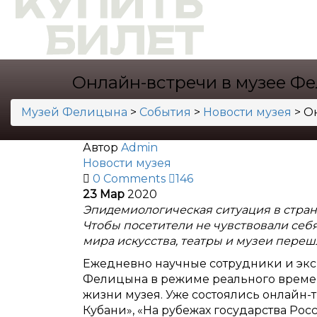
Онлайн-встречи в музее Ф
Музей Фелицына
>
События
>
Новости музея
>
О
Автор
Admin
Новости музея
0 Comments
146
23
Мар
2020
Эпидемиологическая ситуация в стран
Чтобы посетители не чувствовали себя
мира искусства, театры и музеи пере
Ежедневно научные сотрудники и экс
Фелицына в режиме реального времен
жизни музея. Уже состоялись онлайн-
Кубани», «На рубежах государства Ро