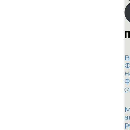
П
В
Ф
н
ф
М
а
р