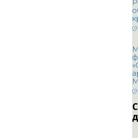
Р
о
к
М
ф
«
а
М
С
д