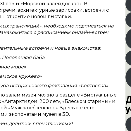
ХХI вв.» и «Морской калейдоскоп». В
речи, архитектурные зарисовки, встречи с
йн-открытие новой выставки.
ямых трансляций», необходимо подписаться на
Ознакомиться с расписанием онлайн-встреч
дивительные встречи и новые знакомства:
. Половецкая баба
рное море»
гемское кружево»
луба исторического фехтования «Святослав»
по залам музея можно в разделе «Виртуальные
Д
 «Антарктидой. 200 лет», «Блеском старины» и
у
ой «Мужское/женское». Здесь же есть
ми экспонатами музея в 3D.
ии, делитесь впечатлениями!