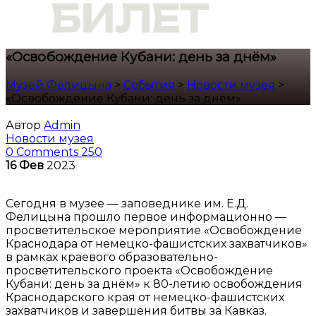
«Освобождение Кубани: день за днём»
Музей Фелицына
>
События
>
Новости музея
>
«Освобождение Кубани: день за днём»
Автор
Admin
Новости музея
0 Comments
250
16
Фев
2023
Сегодня в музее — заповеднике им. Е.Д.
Фелицына прошло первое информационно —
просветительское мероприятие «Освобождение
Краснодара от немецко-фашистских захватчиков»
в рамках краевого образовательно-
просветительского проекта «Освобождение
Кубани: день за днём» к 80-летию освобождения
Краснодарского края от немецко-фашистских
захватчиков и завершения битвы за Кавказ.