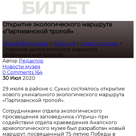
Открытие экологического маршрута
«Партизанской тропой»
Музей Фелицына
>
События
>
Новости музея
>
Открытие экологического маршрута
«Партизанской тропой»
Автор
Редактор
Новости музея
0 Comments
164
30
Июл
2020
29 июля в районе с. Сукко состоялось открытие
нового уникального экологического маршрута
«Партизанской тропой».
Сотрудниками отдела экологического
просвещения заповедника «Утриш» при
содействии отдела краеведения Анапского
археологического музея был разработан новый
маршрут, посвященный 75-летию Победы в