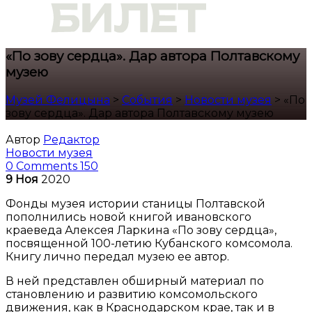
«По зову сердца». Дар автора Полтавскому
музею
Музей Фелицына
>
События
>
Новости музея
>
«По
зову сердца». Дар автора Полтавскому музею
Автор
Редактор
Новости музея
0 Comments
150
9
Ноя
2020
Фонды музея истории станицы Полтавской
пополнились новой книгой ивановского
краеведа Алексея Ларкина «По зову сердца»,
посвященной 100-летию Кубанского комсомола.
Книгу лично передал музею ее автор.
В ней представлен обширный материал по
становлению и развитию комсомольского
движения, как в Краснодарском крае, так и в