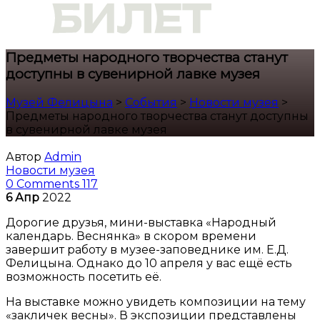
Предметы народного творчества станут
доступны в сувенирной лавке музея
Музей Фелицына
>
События
>
Новости музея
>
Предметы народного творчества станут доступны
в сувенирной лавке музея
Автор
Admin
Новости музея
0 Comments
117
6
Апр
2022
Дорогие друзья, мини-выставка «Народный
календарь. Веснянка» в скором времени
завершит работу в музее-заповеднике им. Е.Д.
Фелицына. Однако до 10 апреля у вас ещё есть
возможность посетить её.
На выставке можно увидеть композиции на тему
«закличек весны». В экспозиции представлены