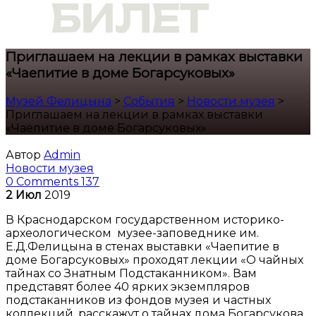
Приглашаем на лекции в рамках выставки
«Чаепитие в доме Богарсуковых»
Музей Фелицына
>
События
>
Новости музея
>
Приглашаем на лекции в рамках выставки
«Чаепитие в доме Богарсуковых»
Автор
Admin
Новости музея
0 Comments
137
2
Июл
2019
В Краснодарском государственном историко-
археологическом музее-заповеднике им.
Е.Д.Фелицына в стенах выставки «Чаепитие в
доме Богарсуковых» проходят лекции «О чайных
тайнах со Знатным Подстаканником». Вам
представят более 40 ярких экземпляров
подстаканников из фондов музея и частных
коллекций, расскажут о тайнах дома Богарсукова,