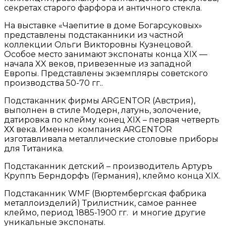
секретах старого фарфора и античного стекла.
На выставке «Чаепитие в доме Богарсуковых»
представлены подстаканники из частной
коллекции Ольги Викторовны Кузнецовой.
Особое место занимают экспонаты конца XIX —
начала XX веков, привезенные из западной
Европы. Представлены экземпляры советского
производства 50-70 гг..
Подстаканник фирмы ARGENTOR (Австрия),
выполнен в стиле Модерн, латунь, золочение,
датировка по клейму конец XIX – первая четверть
ХХ века. Именно компания ARGENTOR
изготавливала металлические столовые приборы
для Титаника.
Подстаканник детский – производитель Артуръ
Круппъ Берндорфъ (Германия), клеймо конца XIX.
Подстаканник WMF (Вюртембергская фабрика
металлоизделий) Трилистник, самое раннее
клеймо, период 1885-1900 гг. и многие другие
уникальные экспонаты.