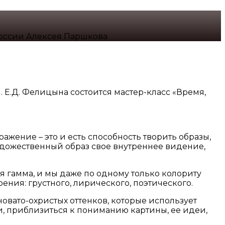
России Алексея Паршкова
 Е.Д. Фелицына состоится мастер-класс «Время,
жение – это и есть способность творить образы,
художественный образ свое внутреннее видение,
я гамма, и мы даже по одному только колориту
ения: грустного, лирического, поэтического.
вато-охристых оттенков, которые использует
и, приблизиться к пониманию картины, ее идеи,