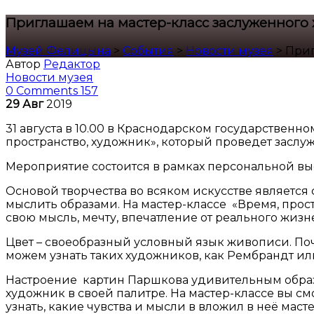
Приглашаем на мастер-класс заслуженного
Музей Фелицына
>
События
>
Новости музея
>
Приг
Автор
Редактор
Новости музея
0 Comments
157
29
Авг
2019
31 августа в 10.00 в Краснодарском государственн
пространство, художник», который проведет засл
Мероприятие состоится в рамках персональной вы
Основой творчества во всяком искусстве является 
мыслить образами. На мастер-классе «Время, прос
свою мысль, мечту, впечатление от реального жизн
Цвет – своеобразный условный язык живописи. Поч
можем узнать таких художников, как Рембрандт или
Настроение картин Паршкова удивительным образо
художник в своей палитре. На мастер-классе вы с
узнать, какие чувства и мысли в вложил в неё масте