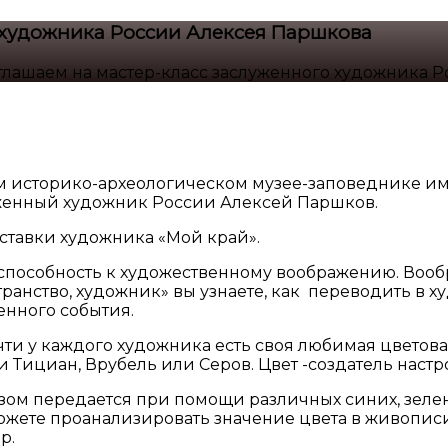
 художника России Алексея Паршкова
лашаем на мастер-класс заслуженного художника 
ом историко-археологическом музее-заповеднике им.
уженный художник России Алексей Паршков.
ставки художника «Мой край».
способность к художественному воображению. Вообра
транство, художник» вы узнаете, как переводить в 
енного события.
ти у каждого художника есть своя любимая цветова
 Тициан, Врубель или Серов. Цвет -создатель настро
м передается при помощи различных синих, зелено
можете проанализировать значение цвета в живопис
р.