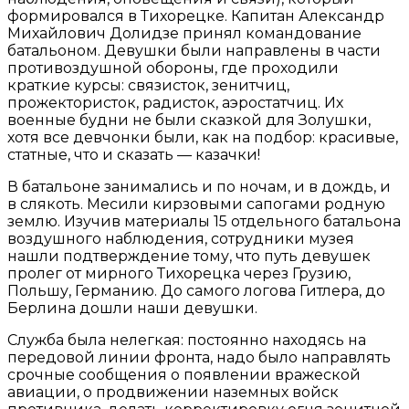
формировался в Тихорецке. Капитан Александр
Михайлович Долидзе принял командование
батальоном. Девушки были направлены в части
противоздушной обороны, где проходили
краткие курсы: связисток, зенитчиц,
прожектористок, радисток, аэростатчиц. Их
военные будни не были сказкой для Золушки,
хотя все девчонки были, как на подбор: красивые,
статные, что и сказать — казачки!
В батальоне занимались и по ночам, и в дождь, и
в слякоть. Месили кирзовыми сапогами родную
землю. Изучив материалы 15 отдельного батальона
воздушного наблюдения, сотрудники музея
нашли подтверждение тому, что путь девушек
пролег от мирного Тихорецка через Грузию,
Польшу, Германию. До самого логова Гитлера, до
Берлина дошли наши девушки.
Служба была нелегкая: постоянно находясь на
передовой линии фронта, надо было направлять
срочные сообщения о появлении вражеской
авиации, о продвижении наземных войск