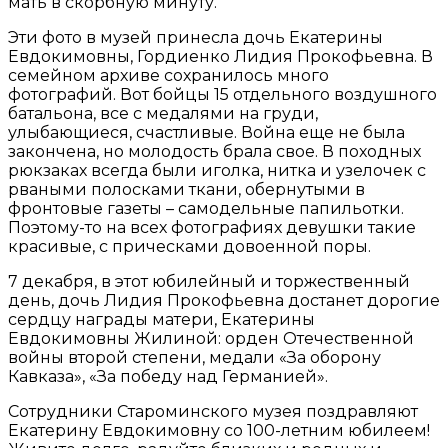
мать в скорбную минуту.
Эти фото в музей принесла дочь Екатерины
Евдокимовны, Гордиенко Лидия Прокофьевна. В
семейном архиве сохранилось много
фотографий. Вот бойцы 15 отдельного воздушного
батальона, все с медалями на груди,
улыбающиеся, счастливые. Война еще не была
закончена, но молодость брала свое. В походных
рюкзаках всегда были иголка, нитка и узелочек с
рваными полосками ткани, обернутыми в
фронтовые газеты – самодельные папильотки.
Поэтому-то на всех фотографиях девушки такие
красивые, с прическами довоенной поры.
7 декабря, в этот юбилейный и торжественный
день, дочь Лидия Прокофьевна достанет дорогие
сердцу награды матери, Екатерины
Евдокимовны Жилиной: орден Отечественной
войны второй степени, медали «За оборону
Кавказа», «За победу над Германией».
Сотрудники Староминского музея поздравляют
Екатерину Евдокимовну со 100-летним юбилеем!