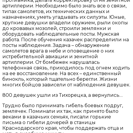
противника, делать корректировку огня зенитной
артиллерии. Необходимо было знать все о связи,
типах самолетов, их технических данных и
назначениях, уметь угадывать их силуэты. Юные,
хрупкие девушки владели оружием, рыли окопы
до кровавых мозолей, строили землянки и
оборудовать наблюдательные посты. Мужская
работа. После обучения казачек распределили на
посты наблюдения. Задача – обнаружение
самолетов врага в небе и оповещение о них
истребительной авиации и зенитной
артиллерии. От бомбежек нарушалась
телефонная связь, приходилось под огнем ходить
на ее восстановление. На всех – единственный
бинокль, который тщательно берегли. Жизни
многих бойцов зависели от наблюдения девушек.
800 девушек ушли из Тихорецка, а вернулись…
Трудно было принимать гибель боевых подруг,
землячек. Поминали их так, как принято было
веками в казачьих семьях, писали горькие
письма о гибели дочерей в станицы
Краснодарского края, чтобы поддержать отца и