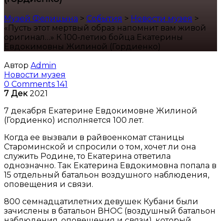
Музей Фелицына
>
События
>
Новости музея
>
«Пусть этот мертвый образ напомнит вам живой
оригинал…» К 100-летию бойца Екатерины
Евдокимовны Жилиной (Гордиенко)
Автор
Admin
Новости музея
0 Comments
141
7
Дек
2021
7 декабря Екатерине Евдокимовне Жилиной
(Гордиенко) исполняется 100 лет.
Когда ее вызвали в райвоенкомат станицы
Староминской и спросили о том, хочет ли она
служить Родине, то Екатерина ответила
однозначно. Так Екатерина Евдокимовна попала в
15 отдельный батальон воздушного наблюдения,
оповещения и связи.
800 семнадцатилетних девушек Кубани были
зачислены в батальон ВНОС (воздушный батальон
наблюдения, оповещения и связи), который