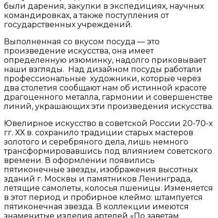
были дарения, закупки в экспедициях, научных
командировках, а также поступления от
государственных учреждений.
Выполненная со вкусом посуда — это
произведение искусства, она имеет
определенную изюминку, надолго приковывает
наши взгляды. Над дизайном посуды работали
профессиональные художники, которые через
два столетия сообщают нам об истинной красоте
драгоценного металла, гармонии и совершенстве
линий, украшающих эти произведения искусства.
Ювелирное искусство в советской России 20-70-х
гг. ХХ в. сохранило традиции старых мастеров
золотого и серебряного дела, лишь немного
трансформировавшись под влиянием советского
времени. В оформлении появились
пятиконечные звезды, изображения высотных
зданий г. Москвы и памятников Ленинграда,
летящие самолеты, колосья пшеницы. Изменяется
в этот период и пробирное клеймо: штампуется
пятиконечная звезда. В коллекции имеются
знаменитые изделия артелей «По заветам