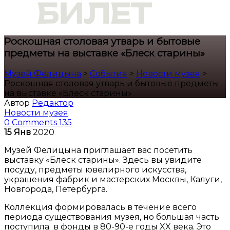
Роскошная столовая утварь и бытовые
предметы на выставке «Блеск старины»
Музей Фелицына
>
События
>
Новости музея
>
Роскошная столовая утварь и бытовые предметы
на выставке «Блеск старины»
Автор
Редактор
Новости музея
0 Comments
135
15
Янв
2020
Музей Фелицына приглашает вас посетить
выставку «Блеск старины». Здесь вы увидите
посуду, предметы ювелирного искусства,
украшения фабрик и мастерских Москвы, Калуги,
Новгорода, Петербурга.
Коллекция формировалась в течение всего
периода существования музея, но большая часть
поступила в фонды в 80-90-е годы XX века. Это