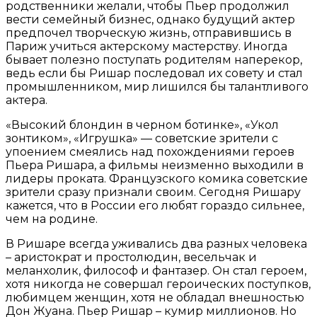
родственники желали, чтобы Пьер продолжил
вести семейный бизнес, однако будущий актер
предпочел творческую жизнь, отправившись в
Париж учиться актерскому мастерству. Иногда
бывает полезно поступать родителям наперекор,
ведь если бы Ришар последовал их совету и стал
промышленником, мир лишился бы талантливого
актера.
«Высокий блондин в черном ботинке», «Укол
зонтиком», «Игрушка» — советские зрители с
упоением смеялись над похождениями героев
Пьера Ришара, а фильмы неизменно выходили в
лидеры проката. Французского комика советские
зрители сразу признали своим. Сегодня Ришару
кажется, что в России его любят гораздо сильнее,
чем на родине.
В Ришаре всегда уживались два разных человека
– аристократ и простолюдин, весельчак и
меланхолик, философ и фантазер. Он стал героем,
хотя никогда не совершал героических поступков,
любимцем женщин, хотя не обладал внешностью
Дон Жуана. Пьер Ришар – кумир миллионов. Но