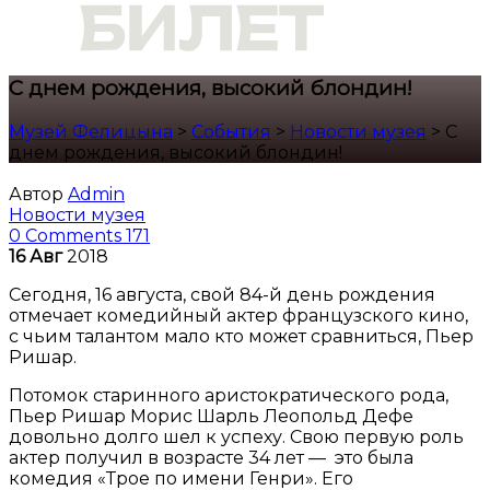
С днем рождения, высокий блондин!
Музей Фелицына
>
События
>
Новости музея
>
С
днем рождения, высокий блондин!
Автор
Admin
Новости музея
0 Comments
171
16
Авг
2018
Сегодня, 16 августа, свой 84-й день рождения
отмечает комедийный актер французского кино,
с чьим талантом мало кто может сравниться, Пьер
Ришар.
Потомок старинного аристократического рода,
Пьер Ришар Морис Шарль Леопольд Дефе
довольно долго шел к успеху. Свою первую роль
актер получил в возрасте 34 лет — это была
комедия «Трое по имени Генри». Его