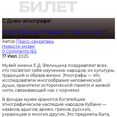
С Днём этнографа!
Музей Фелицына
>
События
>
Новости музея
>
С
Днём этнографа!
Автор
Пресс-секретарь
Новости музея
0 Comments
163
17
Июл
2025
Музей имени Е.Д. Фелицына поздравляет всех,
кто посвятил себя изучению народов, их культуры,
традиций и образа жизни. Этнографы — это
исследователи многообразия человеческой
души, хранители исторической памяти и живой
нити, связывающей нас с корнями.
В фондах музея хранится богатейшее
этнографическое наследие народов Кубани —
казаков, адыгов, армян, греков, русских,
украинцев и многих других. Это предметы быта,