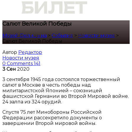
Салют Великой Победы
Музей Фелицына
>
События
>
Новости музея
>
Салют Великой Победы
Автор
Редактор
Новости музея
0 Comments
141
3
Сен
2020
3 сентября 1945 года состоялся торжественный
салют в Москве в честь победы над
милитаристской Японией – союзницей
фашистской Германии во Второй Мировой войне.
24 залпа из 324 орудий.
Спустя 75 лет Минобороны Российской
Федерации рассекретило документы о
завершении Второй мировой войны.