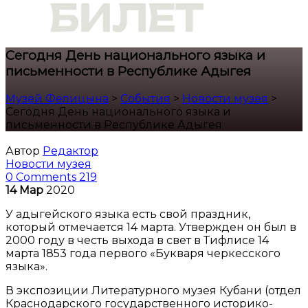
Сегодня День национального языка и
письменности в Республике Адыгея
Музей Фелицына
>
События
>
Новости музея
>
Сегодня День национального языка и
письменности в Республике Адыгея
Автор
Редактор
Новости музея
0 Comments
219
14
Мар
2020
У адыгейского языка есть свой праздник,
который отмечается 14 марта. Утвержден он был в
2000 году в честь выхода в свет в Тифлисе 14
марта 1853 года первого «Букваря черкесского
языка».
В экспозиции Литературного музея Кубани (отдел
Краснодарского государственного историко-