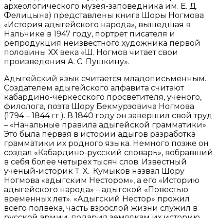
археологического музея-заповедника им. Е. Д.
Фелицына) представлены книга Шоры Ногмова
«История адыгейского народа», вышедшая в
Нальчике в 1947 году, портрет писателя и
репродукция неизвестного художника первой
половины ХХ века «Ш. Ногмов читает свои
произведения А. С. Пушкину».
Адыгейский язык считается младописьменным.
Создателем адыгейского алфавита считают
кабардино-черкесского просветителя, ученого,
филолога, поэта Шору Бекмурзовича Ногмова
(1794 – 1844 гг.). В 1840 году он завершил свой труд
– «Начальные правила адыгейской грамматики».
Это была первая в истории адыгов разработка
грамматики их родного языка. Немного позже он
создал «Кабардино-русский словарь», вобравший
в себя более четырёх тысяч слов. Известный
ученый-историк Т. Х. Кумыков назвал Шору
Ногмова «адыгским Нестором», а его «Историю
адыгейского народа» – адыгской «Повестью
временных лет». «Адыгский Нестор» прожил
всего полвека, часть взрослой жизни служил в
русской армии, подарил землякам их историю,