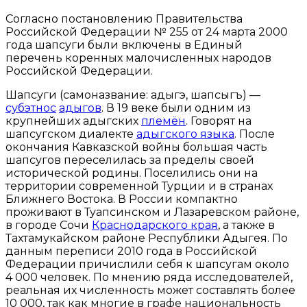
Согласно постановлению Правительства
Российской Федерации № 255 от 24 марта 2000
года шапсуги были включены в Единый
перечень коренных малочисленных народов
Российской Федерации.
Шапсуги (самоназвание: адыгэ, шапсыгъ) —
субэтнос
адыгов
. В 19 веке были одним из
крупнейших адыгских
племён
. Говорят на
шапсугском диалекте
адыгского языка
. После
окончания Кавказской войны большая часть
шапсугов переселилась за пределы своей
исторической родины. Поселились они на
территории современной Турции и в странах
Ближнего Востока. В России компактно
проживают в Туапсинском и Лазаревском районе,
в городе Сочи
Краснодарского края
, а также в
Тахтамукайском районе Республики Адыгея. По
данным переписи 2010 года в Российской
Федерации причислили себя к шапсугам около
4 000 человек. По мнению ряда исследователей,
реальная их численность может составлять более
10 000, так как многие в графе национальность