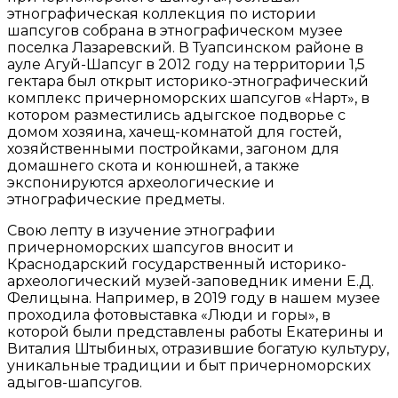
этнографическая коллекция по истории
шапсугов собрана в этнографическом музее
поселка Лазаревский. В Туапсинском районе в
ауле Агуй-Шапсуг в 2012 году на территории 1,5
гектара был открыт историко-этнографический
комплекс причерноморских шапсугов «Нарт», в
котором разместились адыгское подворье с
домом хозяина, хачещ-комнатой для гостей,
хозяйственными постройками, загоном для
домашнего скота и конюшней, а также
экспонируются археологические и
этнографические предметы.
Свою лепту в изучение этнографии
причерноморских шапсугов вносит и
Краснодарский государственный историко-
археологический музей-заповедник имени Е.Д.
Фелицына. Например, в 2019 году в нашем музее
проходила фотовыставка «Люди и горы», в
которой были представлены работы Екатерины и
Виталия Штыбиных, отразившие богатую культуру,
уникальные традиции и быт причерноморских
адыгов-шапсугов.