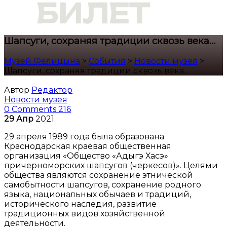
Шапсуги, сохраняя традиции сквозь века…
Музей Фелицына
>
События
>
Новости музея
>
Шапсуги, сохраняя традиции сквозь века…
Автор
Редактор
Новости музея
0 Comments
216
29
Апр
2021
29 апреля 1989 года была образована
Краснодарская краевая общественная
организация «Общество «Адыгэ Хасэ»
причерноморских шапсугов (черкесов)». Целями
общества являются сохранение этнической
самобытности шапсугов, сохранение родного
языка, национальных обычаев и традиций,
исторического наследия, развитие
традиционных видов хозяйственной
деятельности.