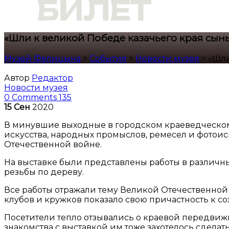
«Шли к великой Победе казачьего края сын
Музей Фелицына
>
События
>
Новости музея
>
«Шли
Автор
Редактор
Новости музея
0 Comments
135
15
Сен
2020
В минувшие выходные в городском краеведческом
искусства, народных промыслов, ремесел и фотои
Отечественной войне.
На выставке были представлены работы в различны
резьбы по дереву.
Все работы отражали тему Великой Отечественной
клубов и кружков показало свою причастность к с
Посетители тепло отзывались о краевой передвижн
знакомства с выставкой им тоже захотелось сделать