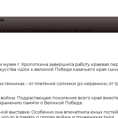
ы»
 к великой Победе казачьего края сыны»
 музее г. Кропоткина завершила работу краевая п
скусства «Шли к великой Победе казачьего края сы
х техниках – от плетения соломки до керамики, от 
 войны. Подрастающее поколение всего края вмест
охранению памяти о Великой Победе.
ой выставке. Особенно она впечатлила юных гостей
 что-то в память о героях войны и тружениках тыла.