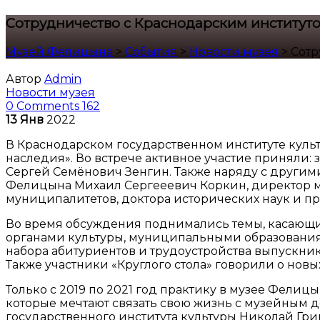
Сотрудничество с Краснодарским институт
Музей Фелицына
>
События
>
Новости музея
>
Сотр
Автор
Admin
Новости музея
0 Comments
162
13
Янв
2022
В Краснодарском государственном институте культ
наследия». Во встрече активное участие приняли
Сергей Семёнович Зенгин. Также наряду с други
Фелицына Михаил Сергееевич Коркин, директор м
муниципалитетов, доктора исторических наук и пр
Во время обсуждения поднимались темы, касающи
органами культуры, муниципальными образования
набора абитуриентов и трудоустройства выпускник
Также участники «Круглого стола» говорили о новы
Только с 2019 по 2021 год практику в музее Фелиц
которые мечтают связать свою жизнь с музейным 
государственного института культуры Николай Гр