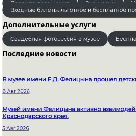
Правила посещения
Экскурсии
У
Входные билеты. льготное и бесплатное п
Дополнительные услуги
Свадебная фотосессия в музее
Беспл
Последние новости
В музее имени Е.Д. Фелицына прошел детс
8 Авг 2026
Музей имени Фелицына активно взаимодейс
Краснодарского края.
5 Авг 2026