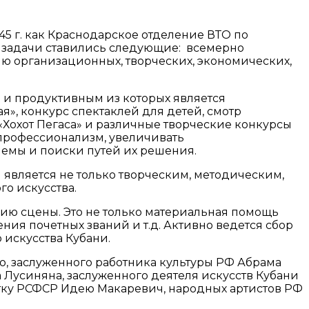
5 г. как Краснодарское отделение ВТО по
 задачи ставились следующие: всемерно
ию организационных, творческих, экономических,
 и продуктивным из которых является
я», конкурс спектаклей для детей, смотр
 «Хохот Пегаса» и различные творческие конкурсы
профессионализм, увеличивать
лемы и поиски путей их решения.
является не только творческим, методическим,
о искусства.
нию сцены. Это не только материальная помощь
ия почетных званий и т.д. Активно ведется сбор
 искусства Кубани.
о, заслуженного работника культуры РФ Абрама
 Лусиняна, заслуженного деятеля искусств Кубани
тку РСФСР Идею Макаревич, народных артистов РФ