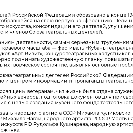
елей Российской Федерации образовано в конце 194
 собравшейся на свою первую конференцию. Цели и
го искусства, консолидации его деятелей, улучшен
сти членов Союза театральных деятелей.
лениям деятельности, самым серьезным, трудоемким
 краевого масштаба — фестиваль «Кубань театральна
укол «Apт-Визит», конкурс театральных капустников
ерно поднимать художественную планку, повышать 
ть их творческое состояние, выявляя основные проб
юза театральных деятелей Российской Федерации 
но и центром информации и пропаганды театральног
посвящены ветеранам, чья жизнь была отдана служе
йных вечеров, подготовка документов для присвоен
ция с целью создания музейного фонда театрального
звать народного артиста СССР Михаила Куликовског
Р Михаила Нагли, народного артиста РСФСР Мартына
 искусств РФ Рудольфа Кушнарева, народную артис
рожняка.