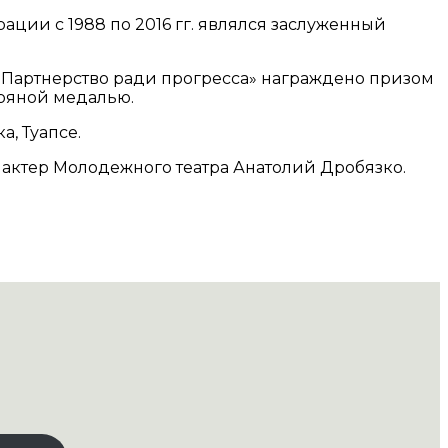
ии с 1988 по 2016 гг. являлся заслуженный
«Партнерство ради прогресса» награждено призом
бряной медалью.
а, Туапсе.
л актер Молодежного театра Анатолий Дробязко.