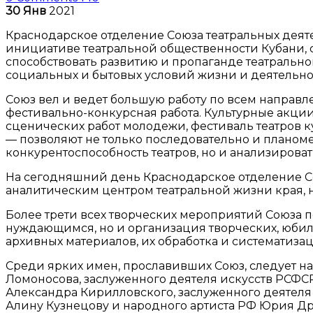
30
Янв
2021
Краснодарское отделение Союза театральных деят
инициативе театральной общественности Кубани,
способствовать развитию и пропаганде театрально
социальных и бытовых условий жизни и деятельно
Союз вел и ведет большую работу по всем направ
фестивально-конкурсная работа. Культурные акции
сценических работ молодежи, фестиваль театров к
— позволяют не только последовательно и планом
конкурентоспособность театров, но и анализирова
На сегодняшний день Краснодарское отделение Со
аналитическим центром театральной жизни края, 
Более трети всех творческих мероприятий Союза 
нуждающимся, но и организация творческих, юбиле
архивных материалов, их обработка и систематиза
Среди ярких имен, прославивших Союз, следует на
Ломоносова, заслуженного деятеля искусств РСФС
Александра Кирилловского, заслуженного деятеля
Алину Кузнецову и народного артиста РФ Юрия Д