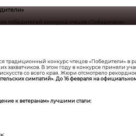
едители»
ок победителей конкурса чтецов «Победители»
ся традиционный конкурс чтецов «Победители» в р
х захватчиков. В этом году в конкурсе приняли уч
искусств со всего края. Жюри отсмотрело рекордно
тельских симпатий». До 16 февраля на официальном
щение к ветеранам» лучшими стали:
»: