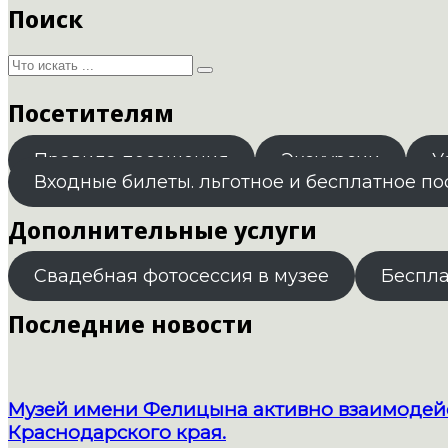
Поиск
Посетителям
Правила посещения
Экскурсии
У
Входные билеты. льготное и бесплатное п
Дополнительные услуги
Свадебная фотосессия в музее
Беспл
Последние новости
Музей имени Фелицына активно взаимодейс
Краснодарского края.