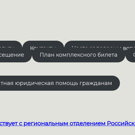
слуги
Контакты
Часто задаваемы воп
осещение
План комплексного билета
атная юридическая помощь гражданам
твует с региональным отделением Российск