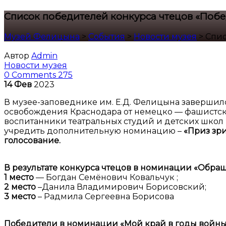
Список победителей конкурса чтецов «Поб
Музей Фелицына
>
События
>
Новости музея
>
Спис
Автор
Admin
Новости музея
0 Comments
275
14
Фев
2023
В музее-заповеднике им. Е.Д. Фелицына завершил
освобождения Краснодара от немецко — фашистски
воспитанники театральных студий и детских школ 
учредить дополнительную номинацию –
«Приз зри
голосование.
В результате конкурса чтецов в номинации «Обра
1 место
— Богдан Семёнович Ковальчук ;
2 место
–Данила Владимирович Борисовский;
3 место
– Радмила Сергеевна Борисова
Победители в номинации «Мой край в годы войны