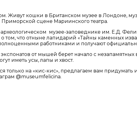
ом. Живут кошки в Британском музее в Лондоне, муз
 Приморской сцене Мариинского театра.
-археологическом музее-заповеднике им. Е.Д. Фели
о том, что отныне лапидарий «Тайны каменных изв
 полноценными работниками и получают официальную 
экспонатов от мышей берет начало с незапамятных
ут иметь усы, лапы и хвост.
ся только на «кис-кис», предлагаем вам придумать
аграм @museumfelicina.