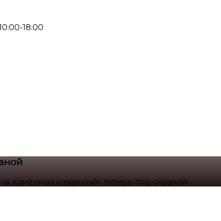
 10:00-18:00
раной
ны каменных изваяний» теперь под охраной