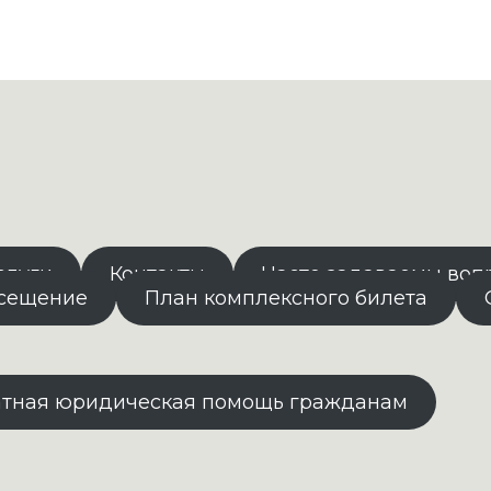
слуги
Контакты
Часто задаваемы воп
осещение
План комплексного билета
атная юридическая помощь гражданам