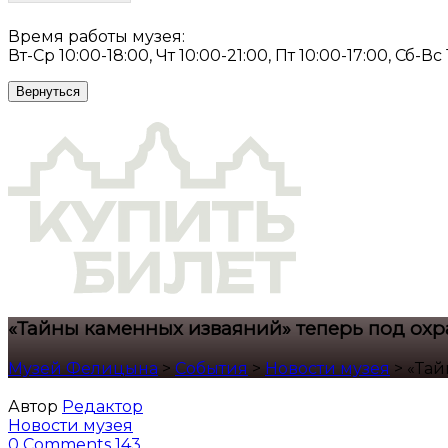
Время работы музея:
Вт-Ср 10:00-18:00, Чт 10:00-21:00, Пт 10:00-17:00, Сб-Вс
Вернуться
«Тайны каменных изваяний» теперь под ох
Музей Фелицына
>
События
>
Новости музея
>
«Тай
Автор
Редактор
Новости музея
0 Comments
143