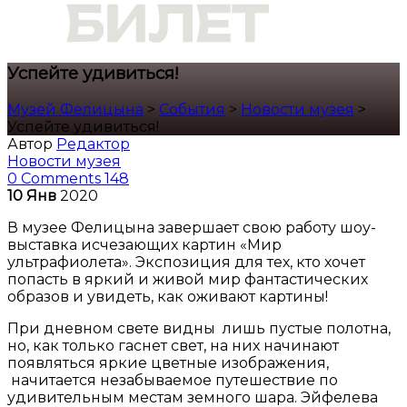
Успейте удивиться!
Музей Фелицына
>
События
>
Новости музея
>
Успейте удивиться!
Автор
Редактор
Новости музея
0 Comments
148
10
Янв
2020
В музее Фелицына завершает свою работу шоу-
выставка исчезающих картин «Мир
ультрафиолета». Экспозиция для тех, кто хочет
попасть в яркий и живой мир фантастических
образов и увидеть, как оживают картины!
При дневном свете видны лишь пустые полотна,
но, как только гаснет свет, на них начинают
появляться яркие цветные изображения,
начитается незабываемое путешествие по
удивительным местам земного шара. Эйфелева