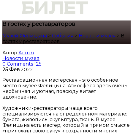
В гостях у реставраторов
Музей Фелицына
>
События
>
Новости музея
>
В
гостях у реставраторов
Автор
Admin
Новости музея
0 Comments
125
25
Фев
2022
Реставрационная мастерская – это особенное
место в музее Фелицына. Атмосфера здесь очень
необычная и уютная, повсюду витает
вдохновение.
Художники-реставраторы чаще всего
специализируются на определённом материале:
бумага, живопись, скульптура, ткань. В музее
Фелицына есть мастер, который в прямом смысле
«приложил свою руку» к сохранности многих