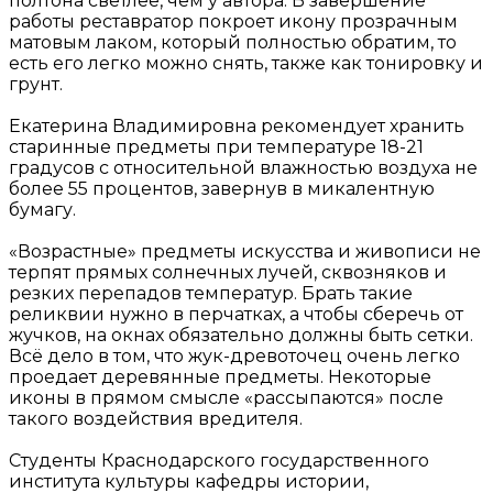
полтона светлее, чем у автора. В завершение
работы реставратор покроет икону прозрачным
матовым лаком, который полностью обратим, то
есть его легко можно снять, также как тонировку и
грунт.
Екатерина Владимировна рекомендует хранить
старинные предметы при температуре 18-21
градусов с относительной влажностью воздуха не
более 55 процентов, завернув в микалентную
бумагу.
«Возрастные» предметы искусства и живописи не
терпят прямых солнечных лучей, сквозняков и
резких перепадов температур. Брать такие
реликвии нужно в перчатках, а чтобы сберечь от
жучков, на окнах обязательно должны быть сетки.
Всё дело в том, что жук-древоточец очень легко
проедает деревянные предметы. Некоторые
иконы в прямом смысле «рассыпаются» после
такого воздействия вредителя.
Студенты Краснодарского государственного
института культуры кафедры истории,