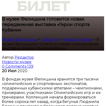
В музее Фелицына готовится новая
передвижная выставка «Герои спорта
Кубани»
Музей Фелицына
>
События
>
Новости музея
>
В
музее Фелицына готовится новая передвижная
выставка «Герои спорта Кубани»
Автор
Редактор
Новости музея
0 Comments
139
20
Июл
2020
В фондах музея Фелицына хранится три тысячи
«олимпийских и спортивных» экспонатов,
подаренных кубанскими атлетами – чемпионами,
призерами, участниками Олимпийских игр и их
тренерами. Коллекция начала формироваться
более сорока лет назад, когда бегунья Людмила