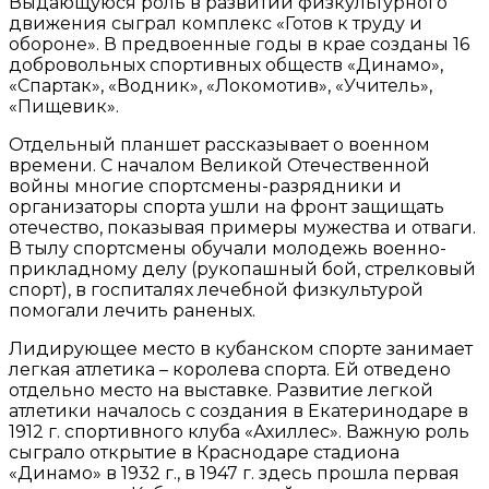
Выдающуюся роль в развитии физкультурного
движения сыграл комплекс «Готов к труду и
обороне». В предвоенные годы в крае созданы 16
добровольных спортивных обществ «Динамо»,
«Спартак», «Водник», «Локомотив», «Учитель»,
«Пищевик».
Отдельный планшет рассказывает о военном
времени. С началом Великой Отечественной
войны многие спортсмены-разрядники и
организаторы спорта ушли на фронт защищать
отечество, показывая примеры мужества и отваги.
В тылу спортсмены обучали молодежь военно-
прикладному делу (рукопашный бой, стрелковый
спорт), в госпиталях лечебной физкультурой
помогали лечить раненых.
Лидирующее место в кубанском спорте занимает
легкая атлетика – королева спорта. Ей отведено
отдельно место на выставке. Развитие легкой
атлетики началось с создания в Екатеринодаре в
1912 г. спортивного клуба «Ахиллес». Важную роль
сыграло открытие в Краснодаре стадиона
«Динамо» в 1932 г., в 1947 г. здесь прошла первая