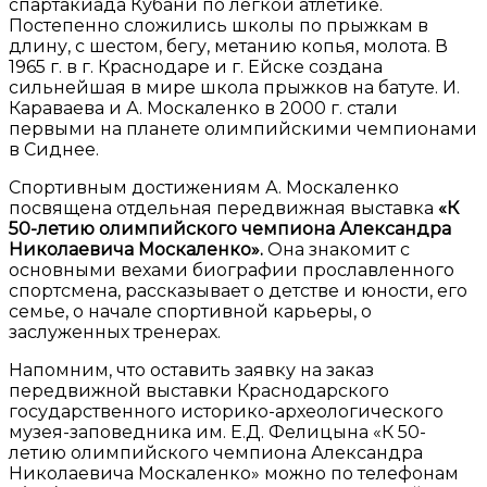
спартакиада Кубани по легкой атлетике.
Постепенно сложились школы по прыжкам в
длину, с шестом, бегу, метанию копья, молота. В
1965 г. в г. Краснодаре и г. Ейске создана
сильнейшая в мире школа прыжков на батуте. И.
Караваева и А. Москаленко в 2000 г. стали
первыми на планете олимпийскими чемпионами
в Сиднее.
Спортивным достижениям А. Москаленко
посвящена отдельная передвижная выставка
«К
50-летию олимпийского чемпиона Александра
Николаевича Москаленко».
Она знакомит с
основными вехами биографии прославленного
спортсмена, рассказывает о детстве и юности, его
семье, о начале спортивной карьеры, о
заслуженных тренерах.
Напомним, что оставить заявку на заказ
передвижной выставки Краснодарского
государственного историко-археологического
музея-заповедника им. Е.Д. Фелицына «К 50-
летию олимпийского чемпиона Александра
Николаевича Москаленко» можно по телефонам