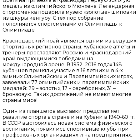
Брагина привезла в Краснодар первую золотую
медаль из олимпийского Мюнхена. Легендарная
спортсменка подарила музею «золотые» шиповки
из шкуры кенгуру. С тех пор собрание
пополняется спортсменами от Олимпиады к
Олимпиаде.
Краснодарский край является одним из ведущих
спортивных регионов страны. Кубанские атлеты и
тренеры прославляют Россию и Краснодарский
край выдающимися победами на
международной арене. В 1952–2016 годах 148
кубанцев приняли участие в 16 летних и в 4-х
зимних Олимпийских и Паралимпийских играх,
завоевали 77 олимпийских и паралимпийских
медалей: 29 – золотых, 17 – серебряных, 31 –
бронзовую. Таких достижений не имеют многие
страны мира!
Один из планшетов выставки представляет
развитие спорта в стране и на Кубани в 1940-60 гг.
В СССР выстроилась новая система физического
воспитания, появились спортивные клубы при
профсоюзных организациях и на предприятиях.