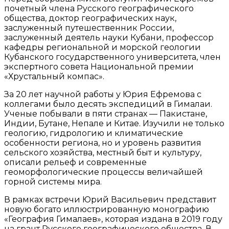
почетный члена Русского географического
общества, доктор географических наук,
заслуженный путешественник России,
заслуженный деятель науки Кубани, профессор
кафедры региональной и морской геологии
Кубанского государственного университета, член
экспертного совета Национальной премии
«Хрустальный компас».
За 20 лет научной работы у Юрия Ефремова с
коллегами было десять экспедиций в Гималаи.
Ученые побывали в пяти странах — Пакистане,
Индии, Бутане, Непале и Китае. Изучили не только
геологию, гидрологию и климатические
особенности региона, но и уровень развития
сельского хозяйства, местный быт и культуру,
описали рельеф и современные
геоморфологические процессы величайшей
горной системы мира.
В рамках встречи Юрий Васильевич представит
новую богато иллюстрированную монографию
«География Гималаев», которая издана в 2019 году
на грант Русского географического общества. В