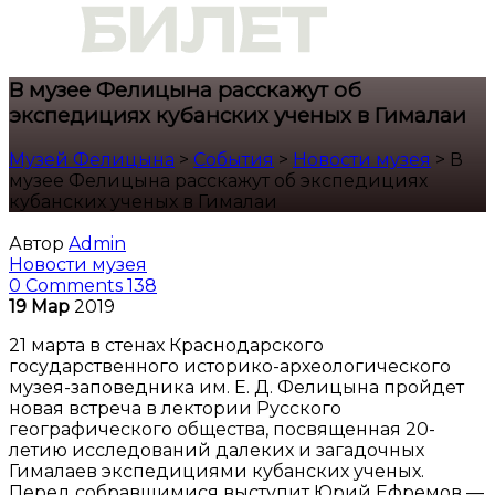
В музее Фелицына расскажут об
экспедициях кубанских ученых в Гималаи
Музей Фелицына
>
События
>
Новости музея
>
В
музее Фелицына расскажут об экспедициях
кубанских ученых в Гималаи
Автор
Admin
Новости музея
0 Comments
138
19
Мар
2019
21 марта в стенах Краснодарского
государственного историко-археологического
музея-заповедника им. Е. Д. Фелицына пройдет
новая встреча в лектории Русского
географического общества, посвященная 20-
летию исследований далеких и загадочных
Гималаев экспедициями кубанских ученых.
Перед собравшимися выступит Юрий Ефремов —