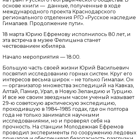
основе книги — данные, полученные в ходе
международного проекта Краснодарского
регионального отделения РГО «Русское наследие
Гималаев. Продолжение пути».
18 марта Юрию Ефремову исполнилось 80 лет, и
эта встреча в музее Фелицына станет
чествованием юбиляра.
Начало мероприятия — 18.00.
Большую часть своей жизни Юрий Васильевич
посвятил исследованию горных систем. Круг его
интересов весьма широк – не только Гималаи. Он
— организатор множества экспедиций на Кавказ,
Алтай, Памир, Урал, в Новую Зеландию и Турцию.
И все же своим звездным часом ученый называет
29-ю советскую арктическую экспедицию,
проходившую в 1984–1985 годах, где он полтора
года не только занимался научными
исследованиями, но и проверял себя на
прочность. На станции Молодежная Ефремов
проводил эксперименты по сооружению ледовых
причалов и обеспечивал безопасность разгрузки