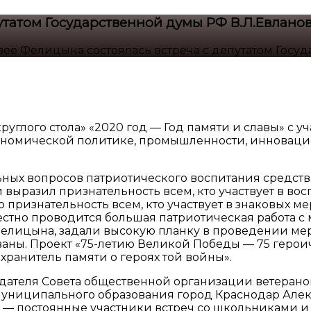
путатом Государственной думы РФ В.Л.Евлано
зее Фелицына состоялась встреча с депутатом Госу
руглого стола» «2020 год — Год памяти и славы» с 
кономической политике, промышленности, инновац
ьных вопросов патриотического воспитания средст
 выразил признательность всем, кто участвует в в
ю признательность всем, кто участвует в знаковых 
местно проводится большая патриотическая работа 
Фелицына, задали высокую планку в проведении ме
зованы. Проект «75-летию Великой Победы — 75 геро
хранитель памяти о героях той войны».
дателя Совета общественной организации ветеранов
униципального образования город Краснодар Алекс
— постоянные участники встреч со школьниками и 