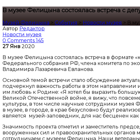
В музее Фелицына состоялась встреча с де
Музей Фелицына
>
События
>
Новости музея
>
В му
Автор
Редактор
Новости музея
0 Comments
145
27
Янв
2020
В музее Фелицына состоялась встреча в формате «к
Федерального собрания РФ, члена комитета по э
Владимира Лазаревича Евланова.
Основной темой встречи стало обсуждение актуал
подчеркнул важность работы в этом направлении и
им любовь к Родине: «Я хотел бы выразить большу
Великой Отечественной войне, я вижу, что повсе
культуры, в том числе научные сотрудники музея 
в музее, в городе, в крае безусловно будут реали
является музей-заповедник, для нас бесценен как 
Значимость проекта отметил и заместитель предсе
вооруженных сил и правоохранительных органов м
сотрудничаем с музеем Фелицына. Наши ветераны 