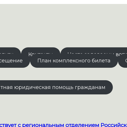
слуги
Контакты
Часто задаваемы воп
осещение
План комплексного билета
атная юридическая помощь гражданам
твует с региональным отделением Российск