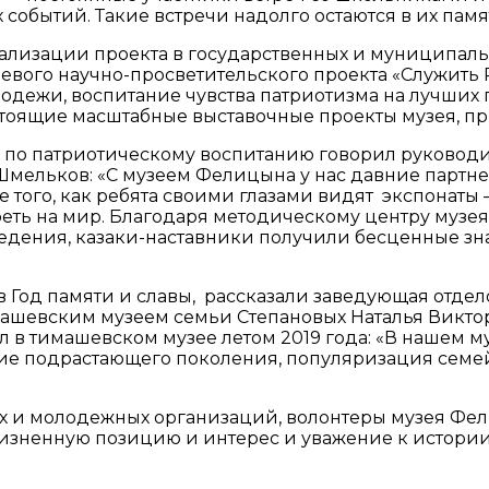
событий. Такие встречи надолго остаются в их памя
лизации проекта в государственных и муниципальных
аевого научно-просветительского проекта «Служит
дежи, воспитание чувства патриотизма на лучших 
оящие масштабные выставочные проекты музея, при
ту по патриотическому воспитанию говорил руково
мельков: «С музеем Фелицына у нас давние партне
ле того, как ребята своими глазами видят экспонат
реть на мир. Благодаря методическому центру муз
оведения, казаки-наставники получили бесценные з
 Год памяти и славы, рассказали заведующая отде
машевским музеем семьи Степановых Наталья Викто
ал в тимашевском музее летом 2019 года: «В нашем 
ание подрастающего поколения, популяризация сем
ьих и молодежных организаций, волонтеры музея Ф
зненную позицию и интерес и уважение к истории 