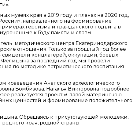
ти».
 музеях края в 2019 году и планах на 2020 год,
ь России», направленного на формирование
примерах героизма и гражданского подвига в
уроченные к Году памяти и славы.
дитель методического центра Екатеринодарского
рские отношения. Только за прошлый год более
ы – свидетели концлагерей, оккупации, боевых
ея Фелицына за последний год мы провели
нания по методике патриотического воспитания
лом краеведения Анапского археологического
ровна Бомбизова. Наталья Викторовна подробнее
музее реализуется проект «Славой материнскою
ейных ценностей и формирование положительного
елицына. Обращаясь к присутствующей молодежи,
родного края, родной страны.