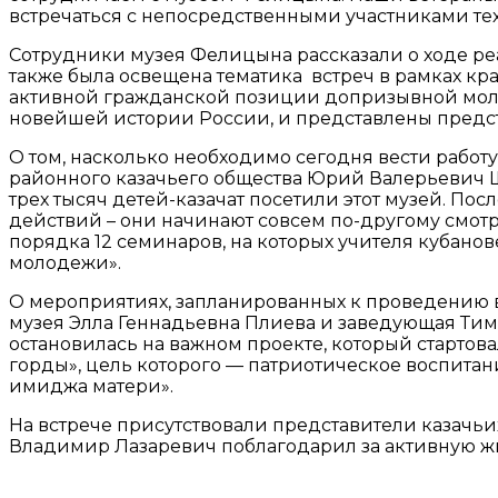
встречаться с непосредственными участниками тех 
Сотрудники музея Фелицына рассказали о ходе реа
также была освещена тематика встреч в рамках кр
активной гражданской позиции допризывной моло
новейшей истории России, и представлены предст
О том, насколько необходимо сегодня вести рабо
районного казачьего общества Юрий Валерьевич Ш
трех тысяч детей-казачат посетили этот музей. Пос
действий – они начинают совсем по-другому смот
порядка 12 семинаров, на которых учителя кубан
молодежи».
О мероприятиях, запланированных к проведению в
музея Элла Геннадьевна Плиева и заведующая Ти
остановилась на важном проекте, который стартов
горды», цель которого — патриотическое воспит
имиджа матери».
На встрече присутствовали представители казач
Владимир Лазаревич поблагодарил за активную жи