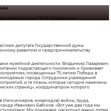
вым
дарственной думы РФ В.Л.Евлановым
участием депутата Государственной думы
ионному развитию и предпринимательству
вами музейной деятельности. Владимир Лазаревич
оспитании подрастающего поколения и прививает
мероприятиях, посвященных 75-летию Победы в
с молодежью города. Сотрудники учреждений
роприятий, и те планы, которые сегодня намечены
ических страниц», координатором которого
 (пенсионеров, инвалидов) войны, труда,
андр Иванович Бабсков: «Вот уже два года мы
студентами. Мы понимаем, насколько важно детям