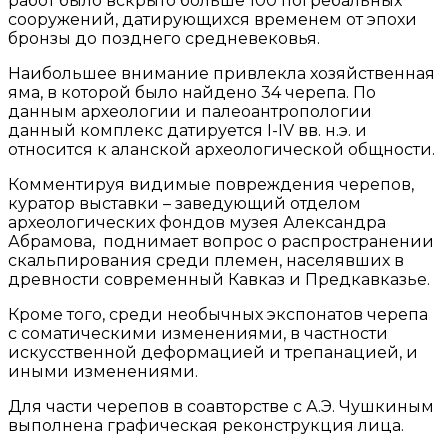
работ было вскрыто больше 100 погребальных
сооружений, датирующихся временем от эпохи
бронзы до позднего средневековья.
Наибольшее внимание привлекла хозяйственная
яма, в которой было найдено 34 черепа. По
данным археологии и палеоантропологии
данный комплекс датируется I-IV вв. н.э. и
относится к аланской археологической общности.
Комментируя видимые повреждения черепов,
куратор выставки – заведующий отделом
археологических фондов музея Александра
Абрамова, поднимает вопрос о распространении
скальпирования среди племен, населявших в
древности современный Кавказ и Предкавказье.
Кроме того, среди необычных экспонатов черепа
с соматическими изменениями, в частности
искусственной деформацией и трепанацией, и
иными изменениями.
Для части черепов в соавторстве с А.Э. Чушкиным
выполнена графическая реконструкция лица.