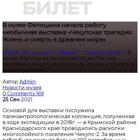
В музее Фелицына начала работу
необычная выставка «Чекупская трагедия.
Жизнь и смерть в древнем мире»
Музей Фелицына
>
События
>
Новости музея
>
В
музее Фелицына начала работу необычная
выставка «Чекупская трагедия. Жизнь и смерть в
древнем мире»
Автор
Admin
Новости музея
0 Comments
169
25
Сен
2021
Основой для выставки послужила
палеоантропологическая коллекция, полученная
в ходе экспедиции в 2018г. — в Крымской районе
Краснодарского края проводились раскопки
многослойного поселения Чекупс-2. За время