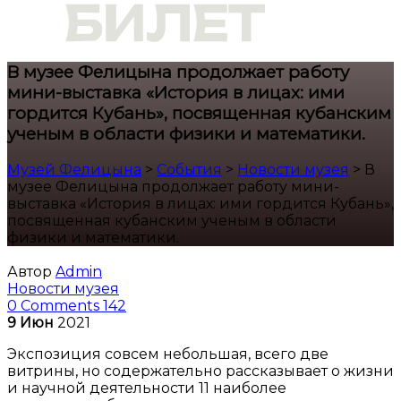
В музее Фелицына продолжает работу
мини-выставка «История в лицах: ими
гордится Кубань», посвященная кубанским
ученым в области физики и математики.
Музей Фелицына
>
События
>
Новости музея
>
В
музее Фелицына продолжает работу мини-
выставка «История в лицах: ими гордится Кубань»,
посвященная кубанским ученым в области
физики и математики.
Автор
Admin
Новости музея
0 Comments
142
9
Июн
2021
Экспозиция совсем небольшая, всего две
витрины, но содержательно рассказывает о жизни
и научной деятельности 11 наиболее