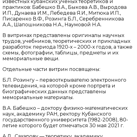
известных кубанских ученых теоретиков и
практиков: Бабешко В.А., Быкова А.В., Выродова
И.П., Дунаева И.М., Лебедева Я.И., Митюка И.П.,
Писаренко В.Ф., Розинга Б.Л., Серебренникова
А.А., Шапошникова Н.А., Наумовой Н.А.
В витринах представлены оригиналы научных
трудов, учебников, теоретических и прикладных
разработок периода 1920-х – 2000-х годов, а также
схемы, фотографии, таблицы, предметы и их
мемориальные вещи.
Отдельные части витрин посвящены:
Б.Л. Розингу – первооткрывателю электронного
телевидения, на которой кроме портрета и
биографических данных представлены
мемориальные материалы.
В.А. Бабешко – доктору физико-математических
наук, академику РАН, ректору Кубанского
государственного университета (1982-2008), 80-
летие которого будет отмечаться 30 мая 2021 г.
А.Д. Сахарову — теоретику, академику,