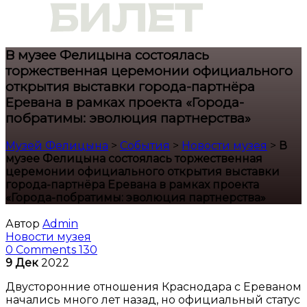
В музее Фелицына состоялась
торжественная церемонии
официального
открытия выставки города-партнёра
Еревана в рамках проекта «Города-
побратимы: эволюция партнерства»
Музей Фелицына
>
События
>
Новости музея
>
В
музее Фелицына состоялась торжественная
церемонии
официального открытия выставки
города-партнёра Еревана в рамках проекта
«Города-побратимы: эволюция партнерства»
Автор
Admin
Новости музея
0 Comments
130
9
Дек
2022
Двусторонние отношения Краснодара с Ереваном
начались много лет назад, но официальный статус