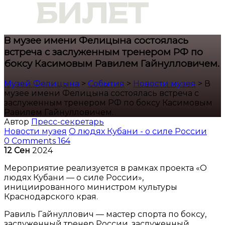
В музее имени Фелицына состоялась
встреча с заслуженным тренером РФ по
боксу Касимовым Равилем Гайнулловичем.
Музей Фелицына
>
События
>
Новости музея
>
В
музее имени Фелицына состоялась встреча с
заслуженным тренером РФ по боксу Касимовым
Равилем Гайнулловичем.
Автор
Пресс-секретарь
Новости музея
О людях Кубани - о силе России
0 Comments
164
12
Сен
2024
Мероприятие реализуется в рамках проекта «О
людях Кубани — о силе России»,
инициированного министром культуры
Краснодарского края.
Равиль Гайнуллович — мастер спорта по боксу,
заслуженный тренер России, заслуженный