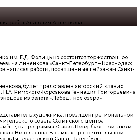
авка работ Анатолия Анненкова
ике им. Е.Д. Фелицына состоится торжественное
евича Анненкова «Санкт-Петербург – Краснодар:
ков написал работы, посвящённые пейзажам Санкт-
.
нненкова, будет представлен авторский клавир
. Н.А. Римского-Корсакова Геннадия Григорьевича
узнецова из балета «Лебединое озеро»;
едставитель художника, президент региональной
ительского совета Охтинского центра
тний путь программа «Санкт-Петербург: Три эпохи,
дежда Николаевна. В рамках просветительской
я», «Императорский Санкт-Петербург»,