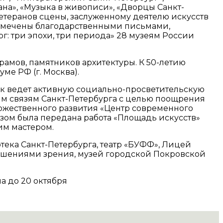
на», «Музыка в живописи», «Дворцы Санкт-
етеранов сцены, заслуженному деятелю искусств
отмечены благодарственными письмами,
: три эпохи, три периода» 28 музеям России
амов, памятников архитектуры. К 50-летию
ме РФ (г. Москва).
ик ведет активную социально-просветительскую
ним связям Санкт-Петербурга с целью поощрения
дожественного развития «Центр современного
узом была передана работа «Площадь искусств»
ким мастером.
ека Санкт-Петербурга, театр «БУФФ», Лицей
рушениями зрения, музей городской Покровской
а до 20 октября