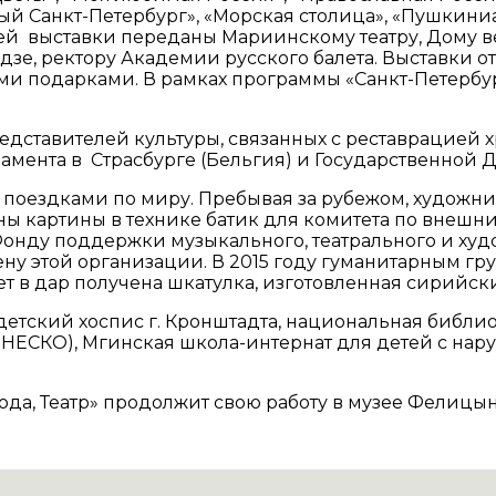
й Санкт-Петербург», «Морская столица», «Пушкиниа
ней выставки переданы Мариинскому театру, Дому в
зе, ректору Академии русского балета. Выставки 
и подарками. В рамках программы «Санкт-Петербург
ставителей культуры, связанных с реставрацией хр
мента в Страсбурге (Бельгия) и Государственной Ду
 поездками по миру. Пребывая за рубежом, художн
аны картины в технике батик для комитета по внеш
у Фонду поддержки музыкального, театрального и ху
ну этой организации. В 2015 году гуманитарным гр
вет в дар получена шкатулка, изготовленная сирийс
тский хоспис г. Кронштадта, национальная библиот
ЮНЕСКО), Мгинская школа-интернат для детей с на
ода, Театр» продолжит свою работу в музее Фелицын