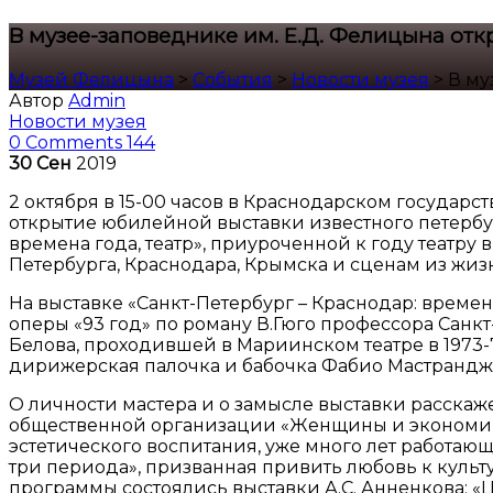
В музее-заповеднике им. Е.Д. Фелицына от
Музей Фелицына
>
События
>
Новости музея
>
В му
Автор
Admin
Новости музея
0 Comments
144
30
Сен
2019
2 октября в 15-00 часов в Краснодарском государ
открытие юбилейной выставки известного петербу
времена года, театр», приуроченной к году театр
Петербурга, Краснодара, Крымска и сценам из жизн
На выставке «Санкт-Петербург – Краснодар: времен
оперы «93 год» по роману В.Гюго профессора Санк
Белова, проходившей в Мариинском театре в 1973-7
дирижерская палочка и бабочка Фабио Мастрандж
О личности мастера и о замысле выставки расск
общественной организации «Женщины и экономика 
эстетического воспитания, уже много лет работающа
три периода», призванная привить любовь к культ
программы состоялись выставки А.С. Анненкова: «