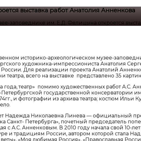
кроется выставка работ Анатолия Анненкова
зее-заповеднике им. Е.Д. Фелицына откроется выст
ственном историко-археологическом музее-заповедн
ргского художника-импрессиониста Анатолия Серге
у в России. Для реализации проекта Анатолий Аннен
и театра, всего на выставке представлено 35 картин
а года, театр» помимо художественных работ А.С. А
т-Петербургской государственной консерватории им
4гг., и фотографии из архива театра; костюм Ильи К
ело.
ажет Надежда Николаевна Линева — официальный пр
Санкт- Петербурга», почетный председатель попеч
я с А.С. Анненковым. В 2010 году начала свой 10-ле
уре и традициям России, автором которой стала На
Цветы», «Моя любимая Россия», «Православная Росси