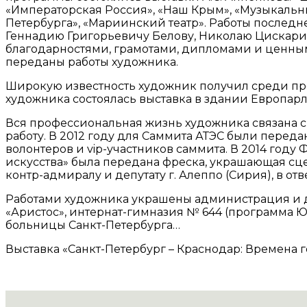
«Императорская Россия», «Наш Крым», «Музыкальны
Петербурга», «Мариинский театр». Работы послед
Геннадию Григорьевичу Белову, Николаю Цискарид
благодарностями, грамотами, дипломами и ценным
переданы работы художника.
Широкую известность художник получил среди пред
художника состоялась выставка в здании Европарла
Вся профессиональная жизнь художника связана с
работу. В 2012 году для Саммита АТЭС были перед
волонтеров и vip-участников саммита. В 2014 год
искусства» была передана фреска, украшающая сце
контр-адмиралу и депутату г. Алеппо (Сирия), в от
Работами художника украшены администрация и де
«Аристос», интернат-гимназия № 644 (программа 
больницы Санкт-Петербурга…
Выставка «Санкт-Петербург – Краснодар: Времена г