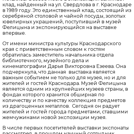
клад, найденный на ул. Свердлова в г. Краснодаре
в 1989 году. Это единственный клад, состоящий из
серебряной столовой и чайной посуды, золотых
ювелирных украшений, поступивший в музей
Фелицына и экспонирующийся на выставке
впервые.
От имени министра культуры Краснодарского
края с приветственным словом к гостям
обратилась заместитель начальника отдела
библиотечного, музейного дела и
кинематографии Дарья Викторовна Езеева. Она
подчеркнула, что данная выставка является
важным событием не только для музея, но и для
жителей и гостей Краснодара. Музей Фелицына
является одним из крупнейших музеев страны, в
фондах которого хранится обширная по
количеству и по качеству коллекция предметов
из драгоценных металлов. Сегодня он радует
жителей и гостей города предметами, ставшими
жемчужинами новой экспозиции музея.
В числе первых посетителей выставки экспонаты
рассмотрел в прошлом научный сотрудник