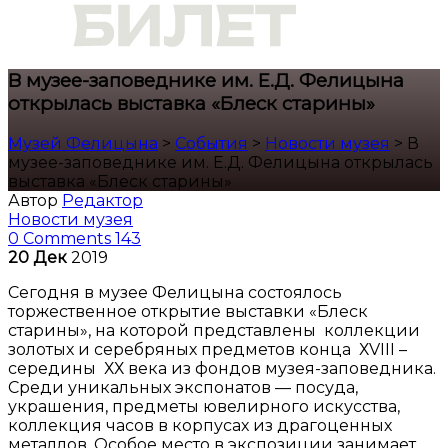
В музее-заповеднике им. Е.Д. Фелицына
открылась выставка «Блеск старины»
Музей Фелицына
>
События
>
Новости музея
>
В
музее-заповеднике им. Е.Д. Фелицына открылась
выставка «Блеск старины»
Автор
Редактор
Новости музея
0 Comments
143
20
Дек
2019
Сегодня в музее Фелицына состоялось
торжественное открытие выставки «Блеск
старины», на которой представлены коллекции
золотых и серебряных предметов конца ХVIII –
середины ХХ века из фондов музея-заповедника.
Среди уникальных экспонатов — посуда,
украшения, предметы ювелирного искусства,
коллекция часов в корпусах из драгоценных
металлов. Особое место в экспозиции занимает