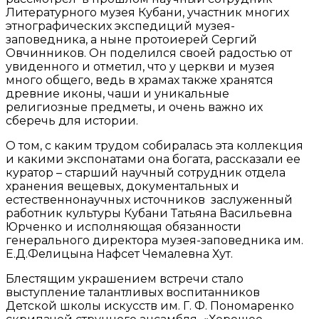
Литературного музея Кубани, участник многих
этнографических экспедиций музея-
заповедника, а ныне протоиерей Сергий
Овчинников. Он поделился своей радостью от
увиденного и отметил, что у церкви и музея
много общего, ведь в храмах также хранятся
древние иконы, чаши и уникальные
религиозные предметы, и очень важно их
сберечь для истории.
О том, с каким трудом собиралась эта коллекция
и какими экспонатами она богата, рассказали ее
куратор – старший научный сотрудник отдела
хранения вещевых, документальных и
естественнонаучных источников заслуженный
работник культуры Кубани Татьяна Васильевна
Юрченко и исполняющая обязанности
генерального директора музея-заповедника им.
Е.Д.Фелицына Нафсет Чемалевна Хут.
Блестящим украшением встречи стало
выступление талантливых воспитанников
Детской школы искусств им. Г. Ф. Пономаренко