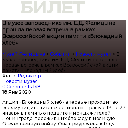
В музее-заповеднике им. Е.Д. Фелицына
прошла первая встреча в рамках
Всероссийской акции памяти «Блокадный
хлеб»
Музей Фелицына
>
События
>
Новости музея
>
В
музее-заповеднике им. Е.Д. Фелицына прошла
первая встреча в рамках Всероссийской акции
памяти «Блокадный хлеб»
Автор
Редактор
Новости музея
0 Comments
148
18
Янв
2020
Акция «Блокадный хлеб» впервые проходит во
всех муниципалитетах региона и страны с 18 по 27
января в память о подвиге мирных жителей
Ленинграда, переживших блокаду в Великую
Отечественную войну. Она приурочена к Году