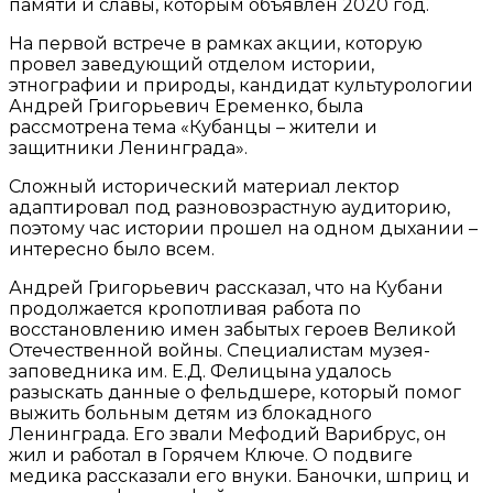
памяти и славы, которым объявлен 2020 год.
На первой встрече в рамках акции, которую
провел заведующий отделом истории,
этнографии и природы, кандидат культурологии
Андрей Григорьевич Еременко, была
рассмотрена тема «Кубанцы – жители и
защитники Ленинграда».
Сложный исторический материал лектор
адаптировал под разновозрастную аудиторию,
поэтому час истории прошел на одном дыхании –
интересно было всем.
Андрей Григорьевич рассказал, что на Кубани
продолжается кропотливая работа по
восстановлению имен забытых героев Великой
Отечественной войны. Специалистам музея-
заповедника им. Е.Д. Фелицына удалось
разыскать данные о фельдшере, который помог
выжить больным детям из блокадного
Ленинграда. Его звали Мефодий Варибрус, он
жил и работал в Горячем Ключе. О подвиге
медика рассказали его внуки. Баночки, шприц и