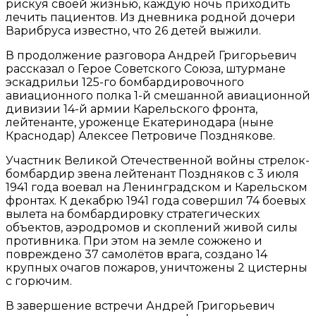
рискуя своей жизнью, каждую ночь приходить
лечить пациентов. Из дневника родной дочери
Варибруса известно, что 26 детей выжили.
В продолжение разговора Андрей Григорьевич
рассказал о Герое Советского Союза, штурмане
эскадрильи 125-го бомбардировочного
авиационного полка 1-й смешанной авиационной
дивизии 14-й армии Карельского фронта,
лейтенанте, уроженце Екатеринодара (ныне
Краснодар) Алексее Петровиче Позднякове.
Участник Великой Отечественной войны стрелок-
бомбардир звена лейтенант Поздняков с 3 июля
1941 года воевал на Ленинградском и Карельском
фронтах. К декабрю 1941 года совершил 74 боевых
вылета на бомбардировку стратегических
объектов, аэродромов и скоплений живой силы
противника. При этом на земле сожжено и
повреждено 37 самолётов врага, создано 14
крупных очагов пожаров, уничтожены 2 цистерны
с горючим.
В завершение встречи Андрей Григорьевич