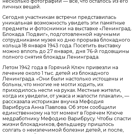
несколько фотографий — все, что осталось из его
личных вещей.
Сегодня участникам встречи представилась
уникальная возможность увидеть эти памятные
предметы и фотоснимки на выставке «Ленинград.
Блокада. Подвиг», подготовленной научными
сотрудниками музея ко дню прорыва блокадного
кольца 18 января 1943 года. Посетить выставку
можно вплоть до 27 января, дня 76-й годовщины
полного снятия блокады Ленинграда.
Летом 1942 года в Горячий Ключ привезли на
лечение около 1 тыс. детей из блокадного
Ленинграда. «Они были настолько истощены и
больны, что многие не могли ходить, их
приходилось нести на руках. Местные жители,
когда их увидели, от ужаса и жалости плакали», —
рассказала историкам внучка Мефодия
Варибруса Анна Павлова. Об этом сообщили
единственному на тот момент в Горячем Ключе
медработнику Мефодию Варибрусу. Чтобы спасти
жизни блокадников, фельдшеру пришлось
солгать о неизлечимой болезни детей, и после,