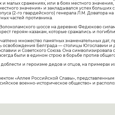
х и малых сражениях, или в боях местного значения
местного значения» и закладывался успех больших
пуса (2-го гвардейского) генерала Л.М. Доватора 
тных частей противника.
а с Волоколамского шоссе на деревню Федюково сил
рест героям-казакам, которые сражались и погибли,
ечатлено множество памятных знаменательных дат,
 день освобождения Белграда — столицы Югославии и
славии и Советского Союза. Она символизировала с
сегда были в едином строю в борьбе против общего
 доблести и героизме дедов и отцов, на примерах и
роектом «Аллея Российской Славы», представленны
ийское военно-историческое общество» и располо