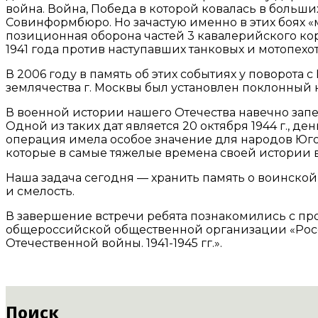
война. Война, Победа в которой ковалась в больши
Совинформбюро. Но зачастую именно в этих боях «
позиционная оборона частей 3 кавалерийского кор
1941 года против наступавших танковых и мотопехо
В 2006 году в память об этих событиях у поворот
землячества г. Москвы был установлен поклонный к
В военной истории нашего Отечества навечно зап
Одной из таких дат является 20 октября 1944 г.,
операция имела особое значение для народов Юго
которые в самые тяжелые времена своей истории в
Наша задача сегодня — хранить память о воинской
и смелость.
В завершение встречи ребята познакомились с п
общероссийской общественной организации «Росс
Отечественной войны. 1941-1945 гг.».
Поиск