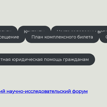
слуги
Контакты
Часто задаваемы воп
осещение
План комплексного билета
атная юридическая помощь гражданам
кий научно-исследовательский форум