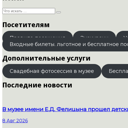
Посетителям
Правила посещения
Экскурсии
У
Входные билеты. льготное и бесплатное п
Дополнительные услуги
Свадебная фотосессия в музее
Беспл
Последние новости
В музее имени Е.Д. Фелицына прошел детс
8 Авг 2026