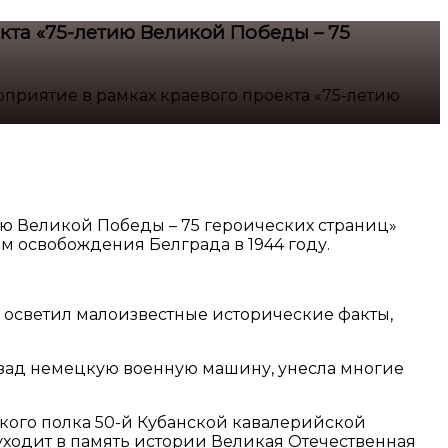
кта «75-летию Великой Победы – 75
оприятие в рамках краевого проекта «75-летию
ию Великой Победы – 75 героических страниц»
м освобождения Белграда в 1944 году.
осветил малоизвестные исторические факты,
назад немецкую военную машину, унесла многие
кого полка 50-й Кубанской кавалерийской
уходит в память истории Великая Отечественная