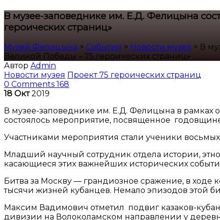
В музее-заповеднике им. Е.Д. Фелицына сос
героических страниц»
Музей Фелицына
>
События
>
Новости музея
>
В му
Великой Победы – 75 героических страниц»
Автор
Admin
Новости музея
Проект 75 героических страниц
0 Comments
168
18
Окт
2019
В музее-заповеднике им. Е.Д. Фелицына в рамках 
состоялось мероприятие, посвященное годовщине н
Участниками мероприятия стали ученики восьмых
Младший научный сотрудник отдела истории, этн
касающиеся этих важнейших исторических событи
Битва за Москву — грандиозное сражение, в ходе 
тысячи жизней кубанцев. Немало эпизодов этой би
Максим Вадимович отметил подвиг казаков-кубанц
дивизии на Волоколамском направлении у деревни