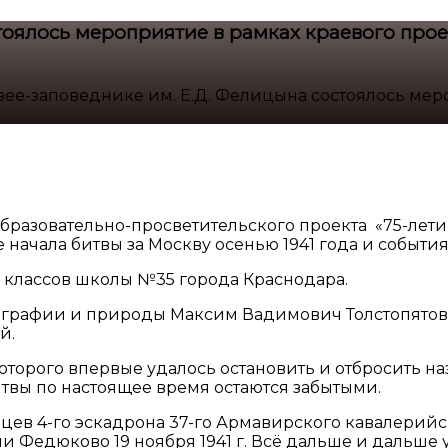
тоялось мероприятие в рамках краевого прое
зее-заповеднике им. Е.Д. Фелицына состоялось мер
образовательно-просветительского проекта «75-лет
ачала битвы за Москву осенью 1941 года и события
 классов школы №35 города Краснодара.
ографии и природы Максим Вадимович Толстопятов 
й.
которого впервые удалось остановить и отбросить 
твы по настоящее время остаются забытыми.
ев 4-го эскадрона 37-го Армавирского кавалерийс
 Федюково 19 ноября 1941 г. Всё дальше и дальше 