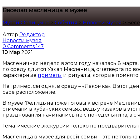
Веселая масленица в музее
Музей Фелицына
>
События
>
Новости музея
>
Весе
Автор
Редактор
Новости музея
0 Comments
147
10
Мар
2021
Масленичная неделя в этом году началась 8 марта,
по среду длится Узкая Масленица, с четверга по в
характерные
приметы
и ритуалы, которые принято
Например, сегодня, в среду – «Лакомка». В этот ден
свое расположение.
В музее Фелицына тоже готовы к встрече Маслениц
отмечали в кубанских семьях, ведь у казаков в эт
празднования начинались не с понедельника, а с ч
Тематические экскурсии только по предварительной 
Масленица в музее для всей семьи – это не только