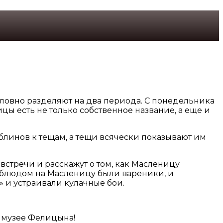
условно разделяют на два периода. С понедельника
цы есть не только собственное название, а еще и
ть блинов к тещам, а тещи всячески показывают им
стречи и расскажут о том, как Масленицу
ым блюдом на Масленицу были вареники, и
» и устраивали кулачные бои.
в музее Фелицына!