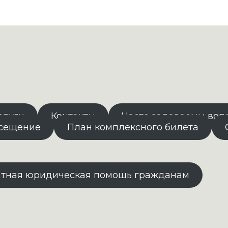
слуги
Контакты
Часто задаваемы воп
осещение
План комплексного билета
атная юридическая помощь гражданам