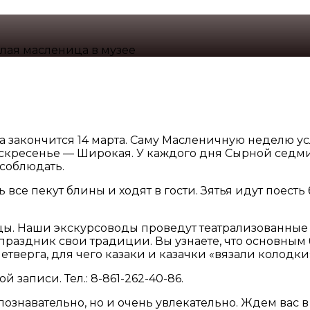
лая масленица в музее
 а закончится 14 марта. Саму Масленичную неделю 
оскресенье — Широкая. У каждого дня Сырной седми
 соблюдать.
ь все пекут блины и ходят в гости. Зятья идут поес
ы. Наши экскурсоводы проведут театрализованные в
от праздник свои традиции. Вы узнаете, что основн
етверга, для чего казаки и казачки «вязали колодки
записи. Тел.: 8-861-262-40-86.
 познавательно, но и очень увлекательно. Ждем вас 