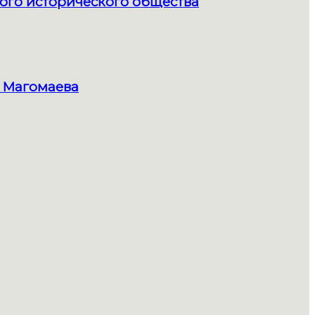
ого исторического общества
 Магомаева