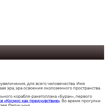
еувеличения, для всего человечества. Имя
ая эра, эра освоения околоземного пространства.
ьного корабля-ракетоплана «Буран», первого
е «Космос как предчувствие»
. Во время прогулки
узея Фелицына.