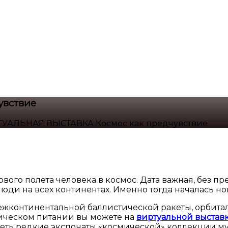
увствие
УАЛЬНАЯ ВЫСТАВКА Космос как предчувствие
ого полета человека в космос. Дата важная, без пр
ди на всех континентах. Именно тогда началась нов
ежконтинентальной баллистической ракеты, орбитал
мическом питании вы можете на
виртуальной выставк
деть редкие экспонаты «космической» коллекции м