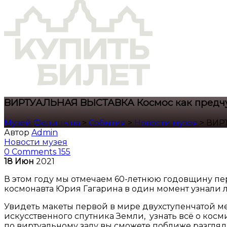
ВИРТУАЛЬНАЯ ВЫСТАВКА Космос как предч
Музей Фелицына
>
События
>
Новости музея
>
ВИРТ
Автор
Admin
Новости музея
0 Comments
155
18
Июн
2021
В этом году мы отмечаем 60-летнюю годовщину перв
космонавта Юрия Гагарина в один момент узнали лю
Увидеть макеты первой в мире двухступенчатой м
искусственного спутника Земли, узнать всё о кос
по виртуальному залу вы сможете поближе разгля