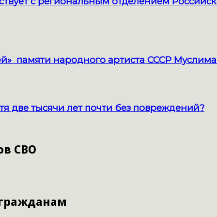
твует с региональным отделением Российск
й» памяти народного артиста СССР Муслима
тя две тысячи лет почти без повреждений?
ов СВО
 гражданам