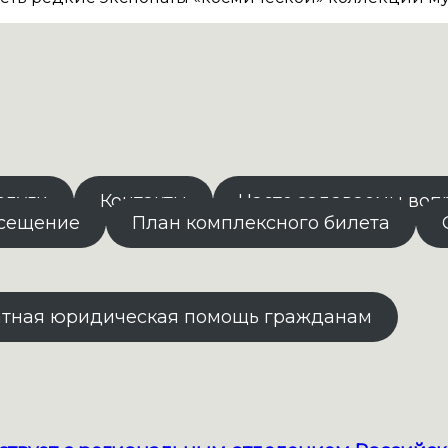
слуги
Контакты
Часто задаваемы воп
осещение
План комплексного билета
атная юридическая помощь гражданам