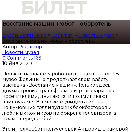
Восстание машин. Робот – оборотень
Музей Фелицына
>
События
>
Новости музея
>
Восстание машин. Робот – оборотень
Автор
Редактор
Новости музея
0 Comments
166
10
Янв
2020
Попасть на планету роботов проще простого! В
музее Фелицына продолжает свою работу
выставка «Восстание машин». Только здесь
двухметровые трансформеры разговаривают с
посетителями, двигаются и подмигивают
лампочками. Вы можете увидеть героев
нашумевших голливудских блокбастеров и
любимых комиксов не с экрана телевизора, а
прямо перед собой!
Это и полуробот-получеловек Андроид с камерой