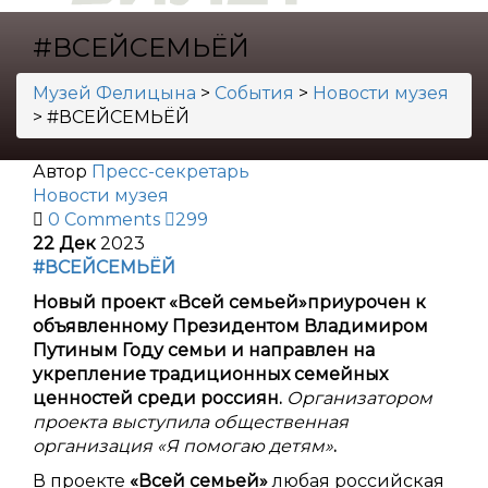
#ВСЕЙСЕМЬЁЙ
Музей Фелицына
>
События
>
Новости музея
>
#ВСЕЙСЕМЬЁЙ
Автор
Пресс-секретарь
Новости музея
0 Comments
299
22
Дек
2023
#ВСЕЙСЕМЬЁЙ
Новый проект «Всей семьей»приурочен к
объявленному Президентом Владимиром
Путиным Году семьи и направлен на
укрепление традиционных семейных
ценностей среди россиян.
Организатором
проекта выступила общественная
организация «Я помогаю детям»
.
В проекте
«Всей семьей»
любая российская