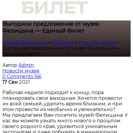
Выгодное предложение от музея
Фелицына — Единый билет
Музей Фелицына
>
События
>
Новости музея
>
Выгодное предложение от музея Фелицына —
Единый билет
Автор
Admin
Новости музея
0 Comments
166
17
Сен
2021
Рабочая неделя подходит к концу, пора
планировать свои выходные. Хочется провести
их всей семьей, уделить время близким, и при
этом провести их необычно и увлекательно?
Мы предлагаем Вам посетить музей Фелицына. У
нас вы можете узнать много нового о прошлом
своего родного края, удивиться уникальным
экспонатам и даже побывать в миниатюрном