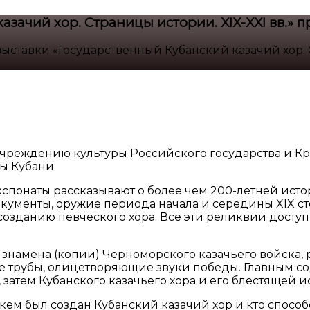
азачий хор. Страницы истории. XIX-XXI вв.»
выставки «Государственный Кубанский казачий хор. 
реждению культуры Российского государства и Кра
ы Кубани.
Экспонаты рассказывают о более чем 200-летней ист
окументы, оружие периода начала и середины XIX с
созданию певческого хора. Все эти реликвии досту
 знамена (копии) Черноморского казачьего войска
ие трубы, олицетворяющие звуки победы. Главным с
 затем Кубанского казачьего хора и его блестящей и
 и кем был создан Кубанский казачий хор и кто спос