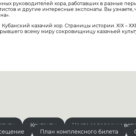
нных руководителей хора, работавших в разные пер
стов и другие интересные экспонаты. Вы узнаете, 
на».
 Кубанский казачий хор. Страницы истории. ХIХ – ХХI
ткрывшего всему миру сокровищницу казачьей культ
слуги
Контакты
Часто задаваемы воп
осещение
План комплексного билета