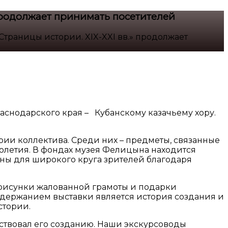
 продолжает принимать посетителей
Страницы истории. XIX-XXI вв.» продолжает
снодарского края – Кубанскому казачьему хору.
ории коллектива. Среди них – предметы, связанные
толетия. В фондах музея Фелицына находится
пны для широкого круга зрителей благодаря
, рисунки жалованной грамоты и подарки
одержанием выставки является история создания и
стории.
обствовал его созданию. Наши экскурсоводы