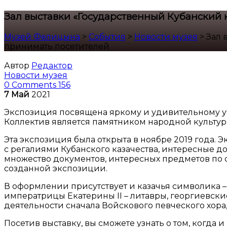
Зал выставки «Государственный Кубанский к
Музей Фелицына
>
События
>
Новости музея
>
Зал 
принимать посетителей
Автор
Редактор
Новости музея
0 Comments
156
7
Май
2021
Экспозиция посвящена яркому и удивительному уч
Коллектив является памятником народной культур
Эта экспозиция была открыта в ноябре 2019 года. 
с регалиями Кубанского казачества, интересные д
множество документов, интересных предметов по 
созданной экспозиции.
В оформлении присутствует и казачья символика –
императрицы Екатерины II – литавры, георгиевск
деятельности сначала Войскового певческого хора,
Посетив выставку, вы сможете узнать о том, когда