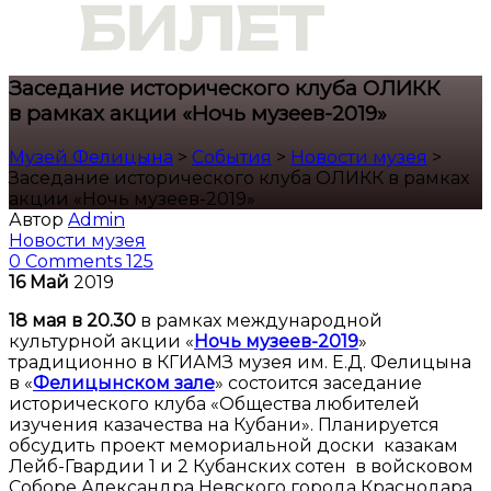
Заседание исторического клуба ОЛИКК
в рамках акции «Ночь музеев-2019»
Музей Фелицына
>
События
>
Новости музея
>
Заседание исторического клуба ОЛИКК в рамках
акции «Ночь музеев-2019»
Автор
Admin
Новости музея
0 Comments
125
16
Май
2019
18 мая в 20.30
в рамках международной
культурной акции «
Ночь музеев-2019
»
традиционно в КГИАМЗ музея им. Е.Д. Фелицына
в «
Фелицынском зале
» состоится заседание
исторического клуба «Общества любителей
изучения казачества на Кубани». Планируется
обсудить проект мемориальной доски казакам
Лейб-Гвардии 1 и 2 Кубанских сотен в войсковом
Соборе Александра Невского города Краснодара.