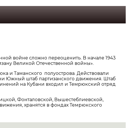
нной войне сложно переоценить. В начале 1943
изану Великой Отечественной войны».
ка и Таманского полуострова. Действовали
ани Южный штаб партизанского движения. Штаб
единений на Кубани входил и Темрюкский отряд
бицкой, Фонталовской, Вышестеблиевской,
вижения, хранятся в фондах Темрюкского