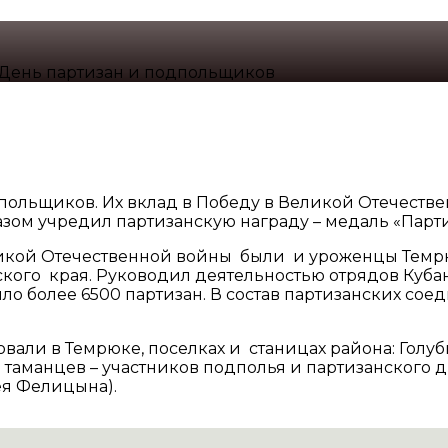
День партизан и подпольщиков
польщиков. Их вклад в Победу в Великой Отечестве
азом учредил партизанскую награду – медаль «Парт
икой Отечественной войны были и уроженцы Темрю
ского края. Руководил деятельностью отрядов Куб
ло более 6500 партизан. В состав партизанских со
.
али в Темрюке, поселках и станицах района: Голу
таманцев – участников подполья и партизанского д
ея Фелицына).