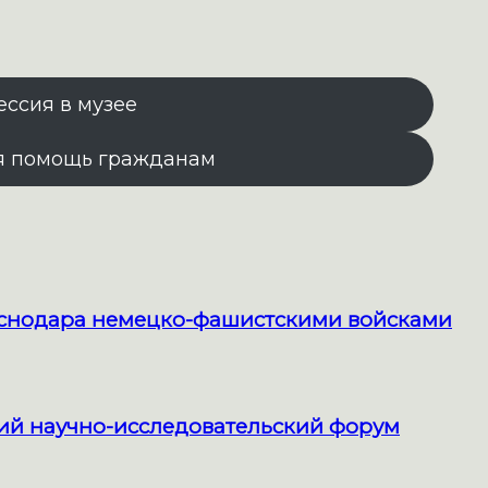
ессия в музее
я помощь гражданам
раснодара немецко-фашистскими войсками
кий научно-исследовательский форум