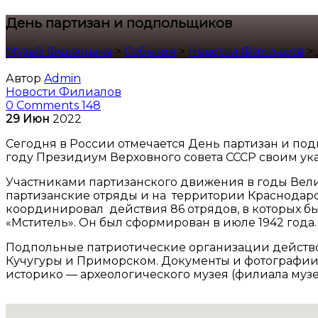
День партизан и подпольщиков
Музей Фелицына
>
События
>
Новости Филиалов
>
Автор
Admin
Новости Филиалов
0 Comments
148
29
Июн
2022
Сегодня в России отмечается День партизан и под
году Президиум Верховного совета СССР своим ук
Участниками партизанского движения в годы Вел
партизанские отряды и на территории Краснодар
координировал действия 86 отрядов, в которых бы
«Мститель». Он был сформирован в июле 1942 года
Подпольные патриотические организации действов
Кучугуры и Приморском. Документы и фотографии 
историко — археологического музея (филиала муз